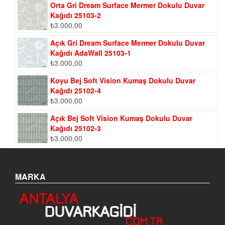
Orta Gri Dream Surface Mermer Dokulu Duvar
Kağıdı 25103-2
₺
3.000,00
Açık Gri Dream Surface Mermer Dokulu Duvar
Kağıdı AdaWall 25103-1
₺
3.000,00
Koyu Bej Soft Vision Kumaş Dokulu Duvar
Kağıdı 25102-4
₺
3.000,00
Açık Bej Soft Vision Kumaş Dokulu Duvar
Kağıdı 25102-3
₺
3.000,00
MARKA