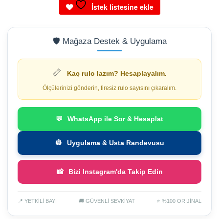
İstek listesine ekle
🛡️ Mağaza Destek & Uygulama
📏
Kaç rulo lazım? Hesaplayalım.
Ölçülerinizi gönderin, firesiz rulo sayısını çıkaralım.
💬
WhatsApp ile Sor & Hesaplat
👷
Uygulama & Usta Randevusu
📸
Bizi Instagram'da Takip Edin
📍 YETKİLİ BAYİ
🚚 GÜVENLİ SEVKİYAT
⭐ %100 ORİJİNAL