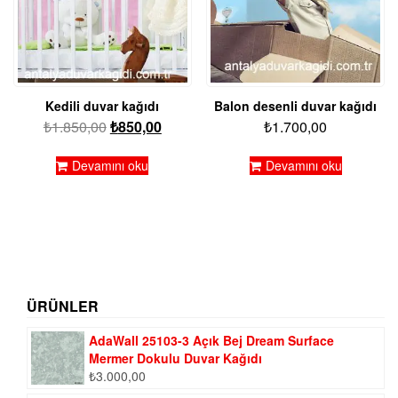
Kedili duvar kağıdı
Balon desenli duvar kağıdı
Orijinal
Şu
₺
1.850,00
₺
850,00
₺
1.700,00
fiyat:
andaki
₺1.850,00.
fiyat:
Devamını oku
Devamını oku
₺850,00.
ÜRÜNLER
AdaWall 25103-3 Açık Bej Dream Surface
Mermer Dokulu Duvar Kağıdı
₺
3.000,00