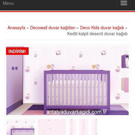
Menu
Toggl
navig
Anasayfa
»
Decowall duvar kağıtları
»
Deco Kids duvar kağıdı
»
Kedili kalpli desenli duvar kağıdı
İNDIRIM!