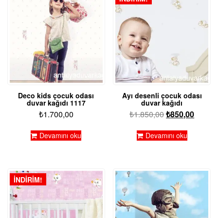
Deco kids çocuk odası
Ayı desenli çocuk odası
duvar kağıdı 1117
duvar kağıdı
Orijinal
Şu
₺
1.700,00
₺
1.850,00
₺
850,00
fiyat:
andaki
₺1.850,00.
fiyat:
Devamını oku
Devamını oku
₺850,0
İNDIRIM!