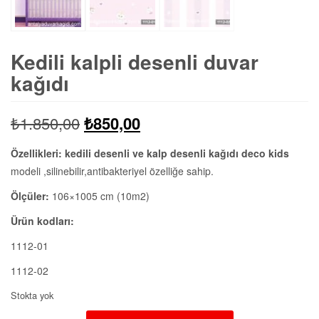
Kedili kalpli desenli duvar
kağıdı
Orijinal
Şu
₺
1.850,00
₺
850,00
fiyat:
andaki
Özellikleri:
kedili desenli ve kalp desenli kağıdı deco kids
modeli ,silinebilir,antibakteriyel özelliğe sahip.
₺1.850,00.
fiyat:
Ölçüler:
106×1005 cm (10m2)
₺850,00.
Ürün kodları:
1112-01
1112-02
Stokta yok