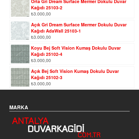
Orta Gri Dream Surface Mermer Dokulu Duvar
Kağıdı 25103-2
₺
3.000,00
Açık Gri Dream Surface Mermer Dokulu Duvar
Kağıdı AdaWall 25103-1
₺
3.000,00
Koyu Bej Soft Vision Kumaş Dokulu Duvar
Kağıdı 25102-4
₺
3.000,00
Açık Bej Soft Vision Kumaş Dokulu Duvar
Kağıdı 25102-3
₺
3.000,00
MARKA