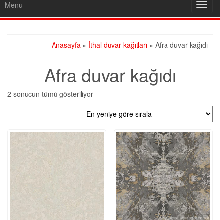
Menu
Toggl
navig
Anasayfa
»
İthal duvar kağıtları
» Afra duvar kağıdı
Afra duvar kağıdı
En
2 sonucun tümü gösteriliyor
yeniye
göre
sıralandı