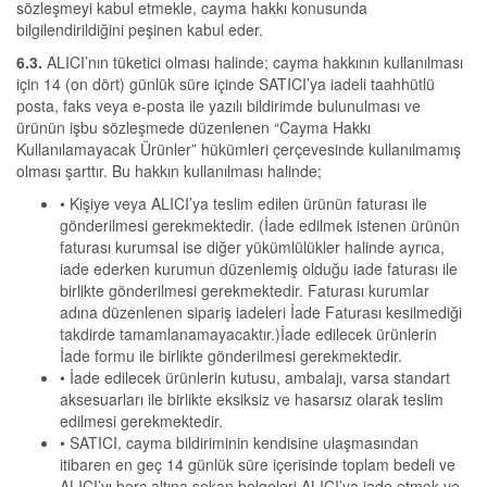
sözleşmeyi kabul etmekle, cayma hakkı konusunda
bilgilendirildiğini peşinen kabul eder.
6.3.
ALICI’nın tüketici olması halinde; cayma hakkının kullanılması
için 14 (on dört) günlük süre içinde SATICI’ya iadeli taahhütlü
posta, faks veya e-posta ile yazılı bildirimde bulunulması ve
ürünün işbu sözleşmede düzenlenen “Cayma Hakkı
Kullanılamayacak Ürünler” hükümleri çerçevesinde kullanılmamış
olması şarttır. Bu hakkın kullanılması halinde;
• Kişiye veya ALICI’ya teslim edilen ürünün faturası ile
gönderilmesi gerekmektedir. (İade edilmek istenen ürünün
faturası kurumsal ise diğer yükümlülükler halinde ayrıca,
iade ederken kurumun düzenlemiş olduğu iade faturası ile
birlikte gönderilmesi gerekmektedir. Faturası kurumlar
adına düzenlenen sipariş iadeleri İade Faturası kesilmediği
takdirde tamamlanamayacaktır.)İade edilecek ürünlerin
İade formu ile birlikte gönderilmesi gerekmektedir.
• İade edilecek ürünlerin kutusu, ambalajı, varsa standart
aksesuarları ile birlikte eksiksiz ve hasarsız olarak teslim
edilmesi gerekmektedir.
• SATICI, cayma bildiriminin kendisine ulaşmasından
itibaren en geç 14 günlük süre içerisinde toplam bedeli ve
ALICI’yı borç altına sokan belgeleri ALICI’ya iade etmek ve