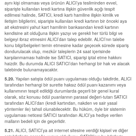
aynı kişi olmaması veya ürünün ALICI’ya tesliminden evvel,
siparişte kullanılan kredi kartına ilişkin güvenlik açığı tespit
edilmesi halinde, SATICI, kredi kartı hamiline ilişkin kimlik ve
iletişim bilgilerini, siparişte kullanılan kredi kartının bir önceki aya
ait ekstresini yahut kart hamilinin bankasından kredi kartının
kendisine ait olduğuna ilişkin yazıyı ve gerekli her türlü bilgi ve
belgeyi ibraz etmesini ALICI’dan talep edebilir. ALICI’nın talebe
konu bilgi/belgeleri temin etmesine kadar geçecek sürede sipariş
dondurulacak olup, mezkûr taleplerin 24 saat içerisinde
karşılanmaması halinde ise SATICI, siparişi iptal etme hakkını
haizdir. Bu durumda ALICI SATICI’dan herhangi bir hak ve alacak
talebinde bulunamayacaktır.
5.20.
Yapılan satışta ödül puanı uygulaması olduğu takdirde, ALICI
tarafından herhangi bir surette haksız ödül puanı kazanımı veya
kullanımının tespit edildiği durumlarda geçerli bir genel kural
olarak, söz konusu ödül puanlarının parasal değeri-tutarı SATICI
tarafından ALICI’dan (kredi kartından, nakden ve sair yasal
yöntemler ile) tahsil olunabilecektir. Bu hüküm, öyle bir sistemin
uygulaması neticesi SATICI tarafından ALICI’ya hediye verilen
malların bedeli için de geçerlidir.
5.21.
ALICI, SATICI’ya ait internet sitesine verdiği kişisel ve diğer