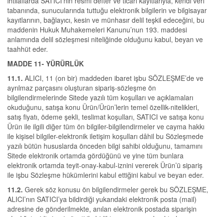
ihtilaflarda SATICI’nın resmi defter ve ticari kayıtlarıyla, kendi veri
tabanında, sunucularında tuttuğu elektronik bilgilerin ve bilgisayar
kayıtlarının, bağlayıcı, kesin ve münhasır delil teşkil edeceğini, bu
maddenin Hukuk Muhakemeleri Kanunu’nun 193. maddesi
anlamında delil sözleşmesi niteliğinde olduğunu kabul, beyan ve
taahhüt eder.
MADDE 11- YÜRÜRLÜK
11.1.
ALICI, 11 (on bir) maddeden ibaret işbu SÖZLEŞME’de ve
ayrılmaz parçasını oluşturan sipariş-sözleşme ön
bilgilendirmelerinde Sitede yazılı tüm koşulları ve açıklamaları
okuduğunu, satışa konu Ürün/Ürün’lerin temel özellik-nitelikleri,
satış fiyatı, ödeme şekli, teslimat koşulları, SATICI ve satışa konu
Ürün ile ilgili diğer tüm ön bilgiler-bilgilendirmeler ve cayma hakkı
ile kişisel bilgiler-elektronik iletişim koşulları dâhil bu Sözleşmede
yazılı bütün hususlarda önceden bilgi sahibi olduğunu, tamamını
Sitede elektronik ortamda gördüğünü ve yine tüm bunlara
elektronik ortamda teyit-onay-kabul-iznini vererek Ürün’ü sipariş
ile işbu Sözleşme hükümlerini kabul ettiğini kabul ve beyan eder.
11.2.
Gerek söz konusu ön bilgilendirmeler gerek bu SÖZLEŞME,
ALICI’nın SATICI’ya bildirdiği yukarıdaki elektronik posta (mail)
adresine de gönderilmekte, anılan elektronik postada siparişin