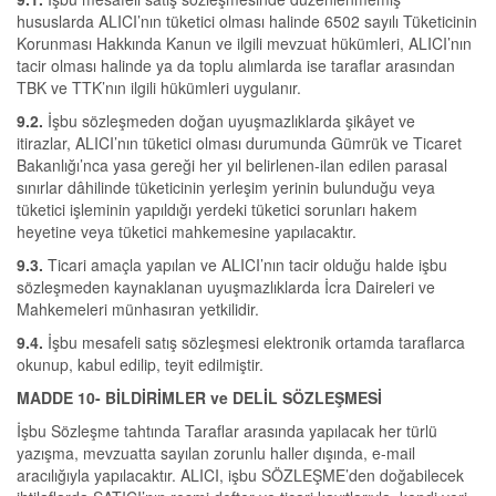
hususlarda ALICI’nın tüketici olması halinde 6502 sayılı Tüketicinin
Korunması Hakkında Kanun ve ilgili mevzuat hükümleri, ALICI’nın
tacir olması halinde ya da toplu alımlarda ise taraflar arasından
TBK ve TTK’nın ilgili hükümleri uygulanır.
9.2.
İşbu sözleşmeden doğan uyuşmazlıklarda şikâyet ve
itirazlar, ALICI’nın tüketici olması durumunda Gümrük ve Ticaret
Bakanlığı’nca yasa gereği her yıl belirlenen-ilan edilen parasal
sınırlar dâhilinde tüketicinin yerleşim yerinin bulunduğu veya
tüketici işleminin yapıldığı yerdeki tüketici sorunları hakem
heyetine veya tüketici mahkemesine yapılacaktır.
9.3.
Ticari amaçla yapılan ve ALICI’nın tacir olduğu halde işbu
sözleşmeden kaynaklanan uyuşmazlıklarda İcra Daireleri ve
Mahkemeleri münhasıran yetkilidir.
9.4.
İşbu mesafeli satış sözleşmesi elektronik ortamda taraflarca
okunup, kabul edilip, teyit edilmiştir.
MADDE 10-
BİLDİRİMLER ve DELİL SÖZLEŞMESİ
İşbu Sözleşme tahtında Taraflar arasında yapılacak her türlü
yazışma, mevzuatta sayılan zorunlu haller dışında, e-mail
aracılığıyla yapılacaktır. ALICI, işbu SÖZLEŞME’den doğabilecek