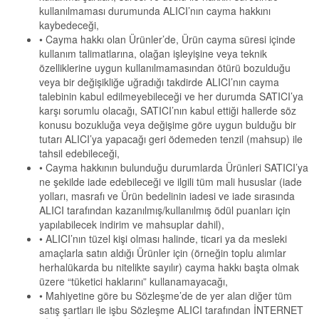
kullanılmaması durumunda ALICI’nın cayma hakkını
kaybedeceği,
• Cayma hakkı olan Ürünler’de, Ürün cayma süresi içinde
kullanım talimatlarına, olağan işleyişine veya teknik
özelliklerine uygun kullanılmamasından ötürü bozulduğu
veya bir değişikliğe uğradığı takdirde ALICI’nın cayma
talebinin kabul edilmeyebileceği ve her durumda SATICI’ya
karşı sorumlu olacağı, SATICI’nın kabul ettiği hallerde söz
konusu bozukluğa veya değişime göre uygun bulduğu bir
tutarı ALICI’ya yapacağı geri ödemeden tenzil (mahsup) ile
tahsil edebileceği,
• Cayma hakkının bulunduğu durumlarda Ürünleri SATICI’ya
ne şekilde iade edebileceği ve ilgili tüm mali hususlar (iade
yolları, masrafı ve Ürün bedelinin iadesi ve iade sırasında
ALICI tarafından kazanılmış/kullanılmış ödül puanları için
yapılabilecek indirim ve mahsuplar dahil),
• ALICI’nın tüzel kişi olması halinde, ticari ya da mesleki
amaçlarla satın aldığı Ürünler için (örneğin toplu alımlar
herhalükarda bu nitelikte sayılır) cayma hakkı başta olmak
üzere “tüketici haklarını” kullanamayacağı,
• Mahiyetine göre bu Sözleşme’de de yer alan diğer tüm
satış şartları ile işbu Sözleşme ALICI tarafından İNTERNET