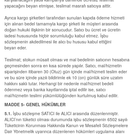
yapacağını beyan etmişse, teslimat masrafı satıcıya aittir.
Ayrıca kargo şirketleri tarafından sunulan kapıda ödeme hizmeti
için alınan bedel tamamıyla kargo şirketi ile müşteri arasında
doğan hukuki ilişkinin bir sonucudur. Satıcı bu ücret ve ücretin
iadesi hususunda hiçbir sorumluluğu kabul etmez. İşbu
sözleşmenin akdedilmesi ile alıcı bu hususu kabul ettiğini
beyan eder.
Teslimat; stokun müsait olması ve mal bedelinin satıcının hesabına
geçmesinden sonra en kısa sürede yapılır. Satıcı, mal/hizmetin
siparişinden itibaren 30 (Otuz) gün içinde mal/hizmeti teslim eder
ve bu süre içinde yazılı bildirimle ek 10 (on) günlük süre uzatım
hakkını saklı tutar. Herhangi bir nedenle mal/hizmet bedeli
ödenmez veya banka kayıtlarında iptal edilir ise, satıcı
mal/hizmetin teslimi yükümlülüğünden kurtulmuş kabul edilir.
MADDE 5- GENEL HÜKÜMLER
5.1.
İşbu sözleşme SATICI ile ALICI arasında düzenlenmiştir.
ALICI’nın tüketici olması durumunda işbu sözleşmenin 6502 sayılı
Tüketicinin Korunması Hakkında Kanun ve Mesafeli Sözleşmelere
Dair Yönetmelik uyarınca düzenlenen hükümleri uygulama alanı