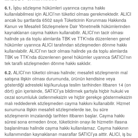
6.1.
İşbu sözleşme hükümleri uyarınca cayma hakkı
kullanılabilmesi için ALICI’nın tüketici olması gerekmektedir. ALICI
ancak bu şartlarda 6502 sayılı Tüketicinin Korunması Hakkında
Kanun ve Mesafeli Sözleşmelere Dair Yönetmelik hükümlerinden
kaynaklanan cayma hakkını kullanabilir. ALICI’nın tacir olması
halinde ya da toplu alımlarda TBK ve TTK’nda düzenlenen genel
hükümler uyarınca ALICI tarafından sözleşmeden dönme hakkı
kullanılabilir. ALICI’nın tacir olması halinde ya da toplu alımlarda
TBK ve TTK’nda düzenlenen genel hükümler uyarınca SATICI’nın
tek taraflı sözleşmeden dönme hakkı saklıdır.
6.2.
ALICI’nın tüketici olması halinde; mesafeli sözleşmenin mal
satışına ilişkin olması durumunda, ürünün kendisine veya
gösterdiği adresteki kişi/kuruluşa teslim tarihinden itibaren 14 (on
dört) gün içerisinde, SATICI’ya bildirmek şartıyla hiçbir hukuki ve
cezai sorumluluk üstlenmeksizin ve hiçbir gerekçe göstermeksizin
malı reddederek sözleşmeden cayma hakkını kullanabilir. Hizmet
sunumuna ilişkin mesafeli sözleşmelerde ise, bu süre
sözleşmenin imzalandığı tarihten itibaren başlar. Cayma hakkı
süresi sona ermeden önce, tüketicinin onayı ile hizmetin ifasına
başlanılması halinde cayma hakkı kullanılamaz. Cayma hakkının
kullanımından kaynaklanan masraflar SATICI’ya aittir. ALICI, iş bu