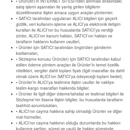
• Ürün(ler)’in İNTERNET SİTESİ’nden alınması sırasındaki
satış işlemi aşamaları ile yanlış girilen bilgilerin
düzeltilmesine ilişkin amaca uygun araçlar-yöntemler,
• SATICI tarafından uygulanan ALICI bilgileri için geçerli
gizlilik, veri kullanımı-işleme ve ALICI’ya elektronik iletişim
kuralları ile ALICI’nın bu hususlarda SATICI’ya verdiği
izinler, ALICI’nın kanuni hakları, SATICI’nın hakları ve
tarafların haklarını kullanım usulleri,
• Ürünler için SATICI tarafından öngörülen gönderim
kısıtlamaları,
• Sözleşme konusu Ürün(ler) için SATICI tarafından kabul
edilen ödeme yöntem-araçları ile Ürünler’in temel özellik-
nitelikleri, vergiler dahil toplam fiyatı (ilgili masraflar da dahil
olmak üzere ALICI’nın SATICI’ya ödeyeceği toplam bedel),
• Ürünler’in ALICI’ya teslimine ilişkin usuller ile nakliye-
teslim-kargo masrafları hakkında bilgiler,
• Ürünler ile ilgili diğer ödeme/tahsilat ve teslimat bilgileri ile
Sözleşme’nin ifasına ilişkin bilgiler, bu hususlarda tarafların
taahhüt-sorumlulukları,
• ALICI’nın cayma hakkına sahip olmadığı Ürünler ve diğer
mal-hizmetler,
• ALICI’nın cayma hakkının olduğu durumlarda bu hakkını
kullanma şartları, süresi ve usulü ile hakkın süresinde