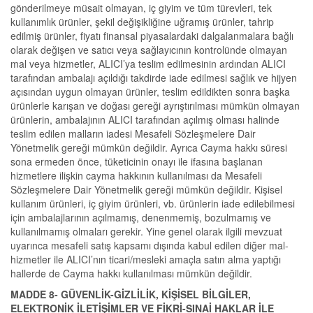
gönderilmeye müsait olmayan, iç giyim ve tüm türevleri, tek
kullanımlık ürünler, şekil değişikliğine uğramış ürünler, tahrip
edilmiş ürünler, fiyatı finansal piyasalardaki dalgalanmalara bağlı
olarak değişen ve satıcı veya sağlayıcının kontrolünde olmayan
mal veya hizmetler, ALICI’ya teslim edilmesinin ardından ALICI
tarafından ambalajı açıldığı takdirde iade edilmesi sağlık ve hijyen
açısından uygun olmayan ürünler, teslim edildikten sonra başka
ürünlerle karışan ve doğası gereği ayrıştırılması mümkün olmayan
ürünlerin, ambalajının ALICI tarafından açılmış olması halinde
teslim edilen malların iadesi Mesafeli Sözleşmelere Dair
Yönetmelik gereği mümkün değildir. Ayrıca Cayma hakkı süresi
sona ermeden önce, tüketicinin onayı ile ifasına başlanan
hizmetlere ilişkin cayma hakkının kullanılması da Mesafeli
Sözleşmelere Dair Yönetmelik gereği mümkün değildir. Kişisel
kullanım ürünleri, iç giyim ürünleri, vb. ürünlerin iade edilebilmesi
için ambalajlarının açılmamış, denenmemiş, bozulmamış ve
kullanılmamış olmaları gerekir. Yine genel olarak ilgili mevzuat
uyarınca mesafeli satış kapsamı dışında kabul edilen diğer mal-
hizmetler ile ALICI’nın ticari/mesleki amaçla satın alma yaptığı
hallerde de Cayma hakkı kullanılması mümkün değildir.
MADDE 8-
GÜVENLİK-GİZLİLİK, KİŞİSEL BİLGİLER,
ELEKTRONİK İLETİŞİMLER VE FİKRİ-SINAİ HAKLAR İLE