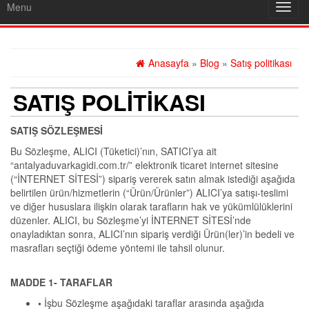
Menu
Toggl
navig
Anasayfa
»
Blog
»
Satış politikası
SATIŞ POLITIKASI
SATIŞ SÖZLEŞMESİ
Bu Sözleşme, ALICI (Tüketici)’nın, SATICI’ya ait
“antalyaduvarkagidi.com.tr/” elektronik ticaret internet sitesine
(“İNTERNET SİTESİ”) sipariş vererek satın almak istediği aşağıda
belirtilen ürün/hizmetlerin (“Ürün/Ürünler”) ALICI’ya satışı-teslimi
ve diğer hususlara ilişkin olarak tarafların hak ve yükümlülüklerini
düzenler. ALICI, bu Sözleşme’yi İNTERNET SİTESİ’nde
onayladıktan sonra, ALICI’nın sipariş verdiği Ürün(ler)’in bedeli ve
masrafları seçtiği ödeme yöntemi ile tahsil olunur.
MADDE 1- TARAFLAR
•
İşbu Sözleşme aşağıdaki taraflar arasında aşağıda