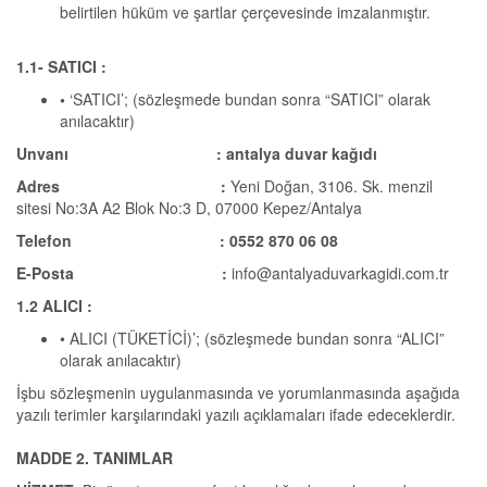
belirtilen hüküm ve şartlar çerçevesinde imzalanmıştır.
1.1- SATICI :
•
‘SATICI’; (sözleşmede bundan sonra “SATICI” olarak
anılacaktır)
Unvanı :
antalya duvar kağıdı
Adres :
Yeni Doğan, 3106. Sk. menzil
sitesi No:3A A2 Blok No:3 D, 07000 Kepez/Antalya
Telefon : 0552 870 06 08
E-Posta :
info@antalyaduvarkagidi.com.tr
1.2 ALICI :
• ALICI (TÜKETİCİ)’; (sözleşmede bundan sonra “ALICI”
olarak anılacaktır)
İşbu sözleşmenin uygulanmasında ve yorumlanmasında aşağıda
yazılı terimler karşılarındaki yazılı açıklamaları ifade edeceklerdir.
MADDE 2. TANIMLAR