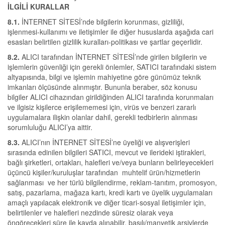
İLGİLİ KURALLAR
8.1.
İNTERNET SİTESİ’nde bilgilerin korunması, gizliliği,
işlenmesi-kullanımı ve iletişimler ile diğer hususlarda aşağıda cari
esasları belirtilen gizlilik kuralları-politikası ve şartlar geçerlidir.
8.2.
ALICI tarafından İNTERNET SİTESİ’nde girilen bilgilerin ve
işlemlerin güvenliği için gerekli önlemler, SATICI tarafındaki sistem
altyapısında, bilgi ve işlemin mahiyetine göre günümüz teknik
imkanları ölçüsünde alınmıştır. Bununla beraber, söz konusu
bilgiler ALICI cihazından girildiğinden ALICI tarafında korunmaları
ve ilgisiz kişilerce erişilememesi için, virüs ve benzeri zararlı
uygulamalara ilişkin olanlar dahil, gerekli tedbirlerin alınması
sorumluluğu ALICI’ya aittir.
8.3.
ALICI’nın İNTERNET SİTESİ’ne üyeliği ve alışverişleri
sırasında edinilen bilgileri SATICI, mevcut ve ilerideki iştirakleri,
bağlı şirketleri, ortakları, halefleri ve/veya bunların belirleyecekleri
üçüncü kişiler/kuruluşlar tarafından muhtelif ürün/hizmetlerin
sağlanması ve her türlü bilgilendirme, reklam-tanıtım, promosyon,
satış, pazarlama, mağaza kartı, kredi kartı ve üyelik uygulamaları
amaçlı yapılacak elektronik ve diğer ticari-sosyal iletişimler için,
belirtilenler ve halefleri nezdinde süresiz olarak veya
öngörecekleri süre ile kayda alınabilir, basılı/manyetik arşivlerde