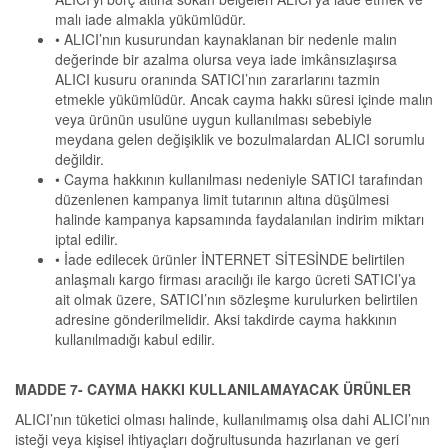
malı iade almakla yükümlüdür.
• ALICI’nın kusurundan kaynaklanan bir nedenle malın
değerinde bir azalma olursa veya iade imkânsızlaşırsa
ALICI kusuru oranında SATICI’nın zararlarını tazmin
etmekle yükümlüdür. Ancak cayma hakkı süresi içinde malın
veya ürünün usulüne uygun kullanılması sebebiyle
meydana gelen değişiklik ve bozulmalardan ALICI sorumlu
değildir.
• Cayma hakkının kullanılması nedeniyle SATICI tarafından
düzenlenen kampanya limit tutarının altına düşülmesi
halinde kampanya kapsamında faydalanılan indirim miktarı
iptal edilir.
• İade edilecek ürünler İNTERNET SİTESİNDE belirtilen
anlaşmalı kargo firması aracılığı ile kargo ücreti SATICI’ya
ait olmak üzere, SATICI’nın sözleşme kurulurken belirtilen
adresine gönderilmelidir. Aksi takdirde cayma hakkının
kullanılmadığı kabul edilir.
MADDE 7- CAYMA HAKKI KULLANILAMAYACAK ÜRÜNLER
ALICI’nın tüketici olması halinde, kullanılmamış olsa dahi ALICI’nın
isteği veya kişisel ihtiyaçları doğrultusunda hazırlanan ve geri