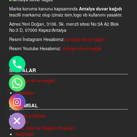
Marka koruma kanunu kapsamında
Antalya duvar kağıdı
tescilli markamız olup izinsiz isim,logo vb kullanımı yasaktır.
Adres:Yeni Doğan, 3106. Sk. menzil sitesi No:3A A2 Blok
No:3 D, 07000 Kepez/Antalya
Resmi İnstagram Hesabımız:
antalya duvar kağıdı
Resmi Youtube Hesabımız:
Antalya duvar kağıdı
SAYFALAR
Antalya duvar kağıdı
Blog
Karşılaştır
chaty
KURUMSAL
Hide
Gizlilik politikası
İletişim
İptal, İade ve Değişim Koşulları
Karşılaştır