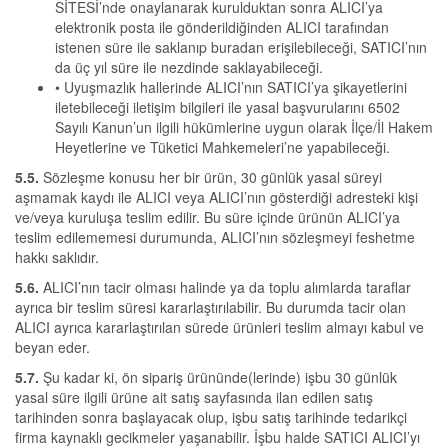
SİTESİ’nde onaylanarak kurulduktan sonra ALICI’ya
elektronik posta ile gönderildiğinden ALICI tarafından
istenen süre ile saklanıp buradan erişilebileceği, SATICI’nın
da üç yıl süre ile nezdinde saklayabileceği.
• Uyuşmazlık hallerinde ALICI’nın SATICI’ya şikayetlerini
iletebileceği iletişim bilgileri ile yasal başvurularını 6502
Sayılı Kanun’un ilgili hükümlerine uygun olarak İlçe/İl Hakem
Heyetlerine ve Tüketici Mahkemeleri’ne yapabileceği.
5.5.
Sözleşme konusu her bir ürün, 30 günlük yasal süreyi
aşmamak kaydı ile ALICI veya ALICI’nın gösterdiği adresteki kişi
ve/veya kuruluşa teslim edilir. Bu süre içinde ürünün ALICI’ya
teslim edilememesi durumunda, ALICI’nın sözleşmeyi feshetme
hakkı saklıdır.
5.6.
ALICI’nın tacir olması halinde ya da toplu alımlarda taraflar
ayrıca bir teslim süresi kararlaştırılabilir. Bu durumda tacir olan
ALICI ayrıca kararlaştırılan sürede ürünleri teslim almayı kabul ve
beyan eder.
5.7.
Şu kadar ki, ön sipariş ürününde(lerinde) işbu 30 günlük
yasal süre ilgili ürüne ait satış sayfasında ilan edilen satış
tarihinden sonra başlayacak olup, işbu satış tarihinde tedarikçi
firma kaynaklı gecikmeler yaşanabilir. İşbu halde SATICI ALICI’yı