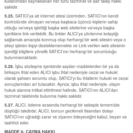
kullanımdan kaynaklanan her türlü tazminat ve sair talep hakkı
saklıdır.
5.25.
SATICI’ya ait internet sitesi üzerinden, SATICI’nın kendi
kontrolünde olmayan ve/veya başkaca üçüncü kişilerin sahip
olduğu ve/veya işlettiği başka web sitelerine ve/veya başka
içeriklere link verilebilir. Bu linkler ALICI’ya yönlenme kolaylığı
sağlamak amacıyla konmuş olup herhangi bir web sitesini veya o
siteyi işleten kişiyi desteklememekte ve Link verilen web sitesinin
içerdiği bilgilere yönelik SATICI’nın herhangi bir sorumluluğu
bulunmamaktadır.
5.26.
İşbu sözleşme içerisinde sayılan maddelerden bir ya da
birkaçını ihlal eden ALICI işbu ihlal nedeniyle cezai ve hukuki
olarak şahsen sorumlu olup, SATICI’yı bu ihlallerin hukuki ve cezai
sonuçlarından ari tutacaktır. Ayrıca; işbu ihlal nedeniyle, olayın
hukuk alanına intikal ettirilmesi halinde, SATICI’nın ALICI’dan
tazminat talebinde bulunma hakkı saklıdır.
5.27.
ALICI, ödeme sırasında herhangi bir sebeple temerrüde
düştüğü takdirde; ALICI, borcun gecikmeli ifasından dolayı
SATICI’nın uğradığı zarar ve ziyanını ödeyeceğini kabul, beyan ve
taahhüt eder.
MADDE 6- CAYMA HAKKI