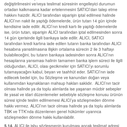
değiştirilmesini ve/veya teslimat süresinin engelleyici durumun
ortadan kalkmasına kadar ertelenmesini SATICI’dan talep etme
hakkını haizdir. ALICI tarafından siparişin iptal edilmesi halinde
ALICI’nın nakit ile yaptığı ödemelerde, ürün tutarı 14 gün içinde
kendisine iade edilir. ALICI’nın kredi kartı ile yaptığı ödemelerde
ise, ürün tutarı, siparişin ALICI tarafından iptal edilmesinden sonra
14 gün içerisinde ilgili bankaya iade edilir. ALICI, SATICI
tarafından kredi kartına iade edilen tutarın banka tarafından ALICI
hesabına yansıtılmasına ilişkin ortalama sürecin 2 ile 3 haftayı
bulabileceğini, bu tutarın bankaya iadesinden sonra ALICI’nın
hesaplarına yansıması halinin tamamen banka işlem süreci ile ilgili
olduğundan, ALICI, olası gecikmeler için SATICI’yı sorumlu
tutamayacağını kabul, beyan ve taahhüt eder. SATICI’nın iade
edilecek bedel için, bu Sözleşme ve kanundan doğan veya
kullanımdan kaynaklanan mahsup hakları saklıdır. ALICI’nın tacir
olması halinde ya da toplu alımlarda ise yaşanan mücbir sebepler
ile yasal ve idari düzenlemeler sebebiyle sözleşme konusu ürünün
süresi içinde teslim edilmemesi ALICI’ya sözleşmeden dönme
hakkı vermez. ALICI’nın tacir olması halinde ya da toplu alımlarda
TBK ve TTK’nda düzenlenen genel hükümler uyarınca
sözleşmeden dönme hakkı kullanılabilir.
5.14.
ALICI ile işbu sözleşmenin kurulması ancak teslimat adresi