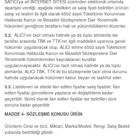
SATICI’ya ait İNTERNET SİTESİ üzerinden elektronik ortamda
siparişini verdiği, aşağıda nitelikleri ve satış fiyatı belirtilen ürünün
satışı ve teslimi ile ilgili olarak 6502 sayılı Tüketicinin Korunması
Hakkında Kanun ve Mesafeli Sözleşmelere Dair Yönetmelik
hükümleri gereğince tarafların hak ve yükümlülüklerini düzenler.
3.2.
ALICI’nın tacir olması halinde ya da toplu alımlarda ise
taraflar arasında TBK ve TTK’nın ilgili maddeleri uyarınca genel
hükümler uygulanacak olup, ALICI lehine 6502 sayılı Tüketicinin
Korunması Hakkında Kanun ve Mesafeli Sözleşmelere Dair
Yönetmelik hükümlerinden kaynaklanan kurallar
uygulanmayacaktır. ALICI’nın tacir olması halinde ya da toplu
alımlarda, ALICI TBK, TTK ile bu sözleşmede tacir olma durumu
halinde uygulanacak hükümleri kabul, beyan ve taahhüt eder.
3.3.
Listelenen ve sitede ilan edilen fiyatlar satış fiyatıdır. İlan
edilen fiyatlar güncelleme yapılana ve değiştirilene kadar
geçerlidir. Süreli olarak ilan edilen fiyatlar ise belirtilen süre
sonuna kadar geçerlidir.
MADDE 4- SÖZLEŞME KONUSU ÜRÜN
Ürünlerin Cinsi ve türü, Miktarı, Marka/Modeli, Rengi, Satış Bedeli
yukarıda belirtildiği gibidir.