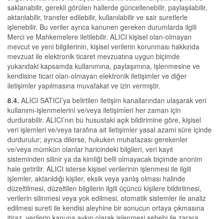
saklanabilir, gerekli görülen hallerde güncellenebilir, paylaşılabilir,
aktarılabilir, transfer edilebilir, kullanılabilir ve sair suretlerle
işlenebilir. Bu veriler ayrıca kanunen gereken durumlarda ilgili
Merci ve Mahkemelere iletilebilir. ALICI kişisel olan-olmayan
mevcut ve yeni bilgilerinin, kişisel verilerin korunması hakkında
mevzuat ile elektronik ticaret mevzuatına uygun biçimde
yukarıdaki kapsamda kullanımına, paylaşımına, işlenmesine ve
kendisine ticari olan-olmayan elektronik iletişimler ve diğer
iletişimler yapılmasına muvafakat ve izin vermiştir.
8.4.
ALICI SATICI’ya belirtilen iletişim kanallarından ulaşarak veri
kullanımı-işlenmelerini ve/veya iletişimleri her zaman için
durdurabilir. ALICI’nın bu husustaki açık bildirimine göre, kişisel
veri işlemleri ve/veya tarafına ait iletişimler yasal azami süre içinde
durdurulur; ayrıca dilerse, hukuken muhafazası gerekenler
ve/veya mümkün olanlar haricindeki bilgileri, veri kayıt
sisteminden silinir ya da kimliği belli olmayacak biçimde anonim
hale getirilir. ALICI isterse kişisel verilerinin işlenmesi ile ilgili
işlemler, aktarıldığı kişiler, eksik veya yanlış olması halinde
düzeltilmesi, düzeltilen bilgilerin ilgili üçüncü kişilere bildirilmesi,
verilerin silinmesi veya yok edilmesi, otomatik sistemler ile analiz
edilmesi sureti ile kendisi aleyhine bir sonucun ortaya çıkmasına
itiraz, verilerin kanuna aykırı olarak işlenmesi sebebi ile zarara