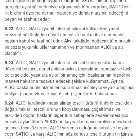
sair bilgilerin gerçeğe uygun olduğunu, SATICI’nın bu bilgilerin
gerçeğe aykırılığı nedeniyle uğrayacağı tüm zararları, SATICI’nın
ilk bildirimi üzerine derhal, nakden ve defaten tazmin edeceğini
beyan ve taahhüt eder.
5.22.
ALICI, SATICI’ya ait internet sitesini kullanırken yasal
mevzuat hükümlerine riayet etmeyi ve bunları ihlal etmemeyi
baştan kabul ve taahhüt eder. Aksi takdirde, doğacak tüm hukuki
ve cezai yükümlülükler tamamen ve münhasıran ALICI’ya ait
olacaktır.
5.23.
ALICI, SATICI’ya ait internet sitesini hiçbir şekilde kamu
düzenini bozucu, genel ahlaka aykırı, başkalarını rahatsız ve taciz
edici şekilde, yasalara aykırı bir amaç için, başkalarının maddi ve
manevi haklarına tecavüz edecek şekilde kullanamaz. Ayrıca,
ALICI başkalarının hizmetleri kullanmasını önleyici veya zorlaştırıcı
faaliyet (spam, virus, truva atı, vb.) işlemlerde bulunamaz.
5.24.
ALICI tarafından satın alınan tescilli ürün/ürünlerin tescilden
doğan hakları; tescilli ürünün kopyalanması, çoğaltılması ve
tescilden doğan hakların diğer tüm sebeplerle zedelenmesi gibi
hukuka aykırı fiilerin ALICI’dan kaynaklanması suretiyle meydana
gelecek tecavüzlerden ALICI sorumlu olduğunu kabul ve beyan
eder. SATICI’ya karşı ALICI’nın söz konusu tescilli ürünlerin izinsiz