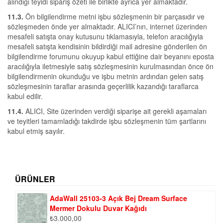
alındığı teyidi sipariş özeti ile birlikte ayrıca yer almaktadır.
11.3.
Ön bilgilendirme metni işbu sözleşmenin bir parçasıdır ve
sözleşmeden önde yer almaktadır. ALICI’nın, internet üzerinden
mesafeli satışta onay kutusunu tıklamasıyla, telefon aracılığıyla
mesafeli satışta kendisinin bildirdiği mail adresine gönderilen ön
bilgilendirme forumunu okuyup kabul ettiğine dair beyanını eposta
aracılığıyla iletmesiyle satış sözleşmesinin kurulmasından önce ön
bilgilendirmenin okunduğu ve işbu metnin ardından gelen satış
sözleşmesinin taraflar arasında geçerlilik kazandığı taraflarca
kabul edilir.
11.4.
ALICI, Site üzerinden verdiği siparişe ait gerekli aşamaları
ve teyitleri tamamladığı takdirde işbu sözleşmenin tüm şartlarını
kabul etmiş sayılır.
ÜRÜNLER
AdaWall 25103-3 Açık Bej Dream Surface
Mermer Dokulu Duvar Kağıdı
₺
3.000,00