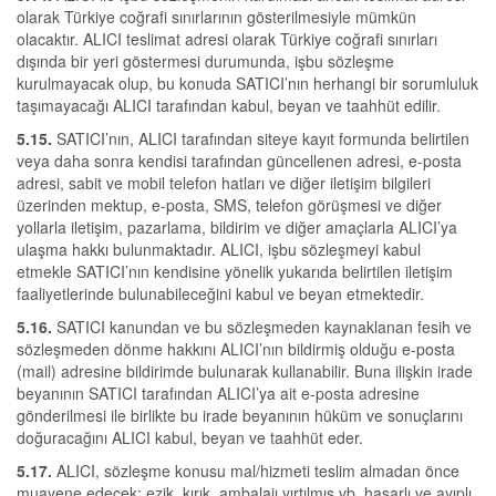
olarak Türkiye coğrafi sınırlarının gösterilmesiyle mümkün
olacaktır. ALICI teslimat adresi olarak Türkiye coğrafi sınırları
dışında bir yeri göstermesi durumunda, işbu sözleşme
kurulmayacak olup, bu konuda SATICI’nın herhangi bir sorumluluk
taşımayacağı ALICI tarafından kabul, beyan ve taahhüt edilir.
5.15.
SATICI’nın, ALICI tarafından siteye kayıt formunda belirtilen
veya daha sonra kendisi tarafından güncellenen adresi, e-posta
adresi, sabit ve mobil telefon hatları ve diğer iletişim bilgileri
üzerinden mektup, e-posta, SMS, telefon görüşmesi ve diğer
yollarla iletişim, pazarlama, bildirim ve diğer amaçlarla ALICI’ya
ulaşma hakkı bulunmaktadır. ALICI, işbu sözleşmeyi kabul
etmekle SATICI’nın kendisine yönelik yukarıda belirtilen iletişim
faaliyetlerinde bulunabileceğini kabul ve beyan etmektedir.
5.16.
SATICI kanundan ve bu sözleşmeden kaynaklanan fesih ve
sözleşmeden dönme hakkını ALICI’nın bildirmiş olduğu e-posta
(mail) adresine bildirimde bulunarak kullanabilir. Buna ilişkin irade
beyanının SATICI tarafından ALICI’ya ait e-posta adresine
gönderilmesi ile birlikte bu irade beyanının hüküm ve sonuçlarını
doğuracağını ALICI kabul, beyan ve taahhüt eder.
5.17.
ALICI, sözleşme konusu mal/hizmeti teslim almadan önce
muayene edecek; ezik, kırık, ambalajı yırtılmış vb. hasarlı ve ayıplı