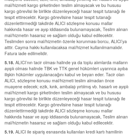
mal/hizmeti kargo şirketinden teslim almayacak ve bu hususu
kargo görevlisi ile birlikte düzenleyeceği hasar tespit tutanağı ile
tespit ettirecektir. Kargo görevlisine hasar tespit tutanağı
düzenlettirmediği takdirde ALICI sözleşme konusu mallar
hakkında hasar ve ayıp iddiasında bulunamayacak, Teslim alınan
mal/hizmetin hasarsız ve sağlam olduğu kabul edilecektir.
Teslimden sonra mal/hizmetin özenle korunması borcu, ALICI’ya
aittir. Cayma hakkı kullanılacaksa mal/hizmet kullanılmamalıdır.
Fatura iade edilmelidir.
5.18.
ALICI’nın tacir olması halinde ya da toplu alımlarda malların
ayıplı olması halinde TBK ve TTK genel hükümleri uyarınca ayıba
ilişkin hükümler uygulanacağını kabul ve beyan eder. Tacir olan
ALICI, sözleşme konusu mal/hizmeti teslim almadan önce
muayene edecek; ezik, kırık, ambalajı yırtılmış vb. hasarlı ve ayıplı
mal/hizmeti kargo şirketinden teslim almayacak ve bu hususu
kargo görevlisi ile birlikte düzenleyeceği hasar tespit tutanağı ile
tespit ettirecektir. Kargo görevlisine hasar tespit tutanağı
düzenlettirmediği takdirde ALICI sözleşme konusu mallar
hakkında hasar ve ayıp iddiasında bulunamayacak, Teslim alınan
mal/hizmetin hasarsız ve sağlam olduğu kabul edilecektir.
5.19.
ALICI ile sipariş esnasında kullanılan kredi kartı hamilinin