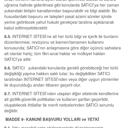
uğrama halinde giderilmesi gibi konularda SATICI’ya her zaman
yukarıdaki iletişim kanallarından başvurabilir ve bilgi alabilir. Bu
hususlardaki başvuru ve talepleri yasal azami süreler içinde
yerine getirilecek yahut hukuki gerekçesi tarafına açıklanarak
kabul edilmeyebilecektir.
8.5.
INTERNET SİTESİ’ne ait her türlü bilgi ve içerik ile bunların
düzenlenmesi, revizyonu ve kısmen/tamamen kullanımı
konusunda; SATICI’nın anlaşmasına göre diğer üçüncü sahıslara
ait olanlar hariç; tüm fikri-sınai haklar ve mülkiyet hakları
SATICI’ya aittir.
8.6.
SATICI yukarıdaki konularda gerekli görebileceği her türlü
değişikliği yapma hakkını saklı tutar; bu değişiklikler SATICI
tarafından INTERNET SİTESİ’nden veya diğer uygun yöntemler
ile duyurulduğu andan itibaren geçerli olur.
8.7.
INTERNET SİTESİ’nden ulaşılan diğer sitelerde kendilerine
ait gizlilik-güvenlik politikaları ve kullanım şartları geçerlidir,
oluşabilecek ihtilaflar ile menfi neticelerinden SATICI sorumlu
değildir.
MADDE 9- KANUNİ BAŞVURU YOLLARI ve YETKİ
9.1.
İşbu mesafeli satış sözleşmesinde düzenlenmemiş