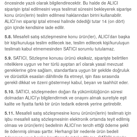
öncesinde yazılı olarak bilgilendirecektir. Bu halde de ALICI
siparişin iptal edilmesini veya teslimat süresini bekleyerek siparişe
konu ürün(lerin) teslim edilmesi haklarından birini kullanabilir.
ALICI’nın siparişi iptal etmesi halinde ödediği tutar 14 (on dört)
gün içinde kendisine iade edilir.
5.8.
Mesafeli satış sözleşmesine konu ürün(ler), ALICI’dan başka
bir kişi/kuruluşa teslim edilecek ise, teslim edilecek kişi/kuruluşun
teslimatı kabul etmemesinden SATICI sorumlu tutulamaz.
5.9.
SATICI, Sözleşme konusu ürünü eksiksiz, siparişte belirtilen
niteliklere uygun ve her türlü ayıptan arî olarak yasal mevzuat
gereklerine göre sağlam, standartlara uygun bir şekilde doğruluk
ve dürüstlük esasları dâhilinde ifa etmeyi, işin ifası sırasında
gerekli dikkat ve özeni göstermeyi kabul, beyan ve taahhüt eder.
5.10.
SATICI, sözleşmeden doğan ifa yükümlülüğünün süresi
dolmadan ALICI’yı bilgilendirmek ve onayını almak suretiyle eşit
kalite ve fiyatta farklı bir ürün tedarik ederek yerine getirebilir.
5.11.
Mesafeli satış sözleşmesine konu ürünün(lerin) teslimatı için
işbu mesafeli satış sözleşmesinin elektronik ortamda teyit edilmiş
olması ve ürün(lerin) bedelinin ALICI’nın tercih ettiği ödeme şekli
ile ödenmiş olması şarttır. Herhangi bir nedenle ürün bedeli