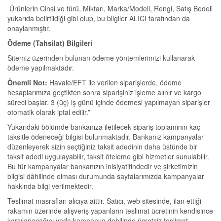
Ürünlerin Cinsi ve türü, Miktarı, Marka/Modeli, Rengi, Satış Bedeli
yukarıda belirtildiği gibi olup, bu bilgiler ALICI tarafından da
onaylanmıştır.
Ödeme (Tahsilat) Bilgileri
Sitemiz üzerinden bulunan ödeme yöntemlerimizi kullanarak
ödeme yapılmaktadır.
Önemli Not:
Havale/EFT ile verilen siparişlerde, ödeme
hesaplarımıza geçtikten sonra siparişiniz işleme alınır ve kargo
süreci başlar. 3 (üç) iş günü içinde ödemesi yapılmayan siparişler
otomatik olarak iptal edilir.”
Yukarıdaki bölümde bankanıza iletilecek sipariş toplamının kaç
taksitle ödeneceği bilgisi bulunmaktadır. Bankanız kampanyalar
düzenleyerek sizin seçtiğiniz taksit adedinin daha üstünde bir
taksit adedi uygulayabilir, taksit öteleme gibi hizmetler sunulabilir.
Bu tür kampanyalar bankanızın inisiyatifindedir ve şirketimizin
bilgisi dâhilinde olması durumunda sayfalarımızda kampanyalar
hakkında bilgi verilmektedir.
Teslimat masrafları alıcıya aittir. Satıcı, web sitesinde, ilan ettiği
rakamın üzerinde alışveriş yapanların teslimat ücretinin kendisince
karşılanacağını yada kampanya dahilinde ücretsiz teslimat