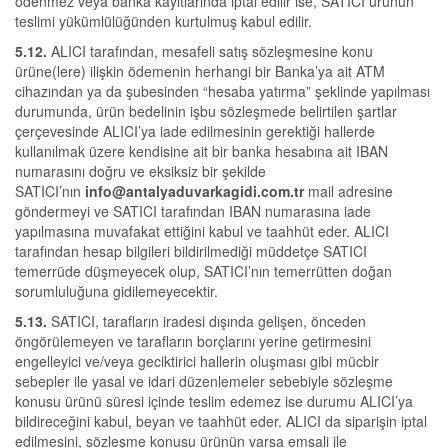
ödenmez veya banka kayıtlarında iptal edilir ise, SATICI ürünün
teslimi yükümlülüğünden kurtulmuş kabul edilir.
5.12.
ALICI tarafından, mesafeli satış sözleşmesine konu
ürüne(lere) ilişkin ödemenin herhangi bir Banka’ya ait ATM
cihazından ya da şubesinden “hesaba yatırma” şeklinde yapılması
durumunda, ürün bedelinin işbu sözleşmede belirtilen şartlar
çerçevesinde ALICI’ya iade edilmesinin gerektiği hallerde
kullanılmak üzere kendisine ait bir banka hesabına ait IBAN
numarasını doğru ve eksiksiz bir şekilde
SATICI’nın
info@antalyaduvarkagidi.com.tr
mail adresine
göndermeyi ve SATICI tarafından IBAN numarasına iade
yapılmasına muvafakat ettiğini kabul ve taahhüt eder. ALICI
tarafından hesap bilgileri bildirilmediği müddetçe SATICI
temerrüde düşmeyecek olup, SATICI’nın temerrütten doğan
sorumluluğuna gidilemeyecektir.
5.13.
SATICI, tarafların iradesi dışında gelişen, önceden
öngörülemeyen ve tarafların borçlarını yerine getirmesini
engelleyici ve/veya geciktirici hallerin oluşması gibi mücbir
sebepler ile yasal ve idari düzenlemeler sebebiyle sözleşme
konusu ürünü süresi içinde teslim edemez ise durumu ALICI’ya
bildireceğini kabul, beyan ve taahhüt eder. ALICI da siparişin iptal
edilmesini, sözleşme konusu ürünün varsa emsali ile