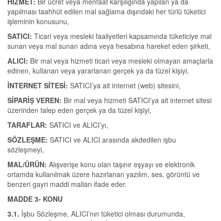
HİZMET:
Bir ücret veya menfaat karşılığında yapılan ya da
yapılması taahhüt edilen mal sağlama dışındaki her türlü tüketici
işleminin konusunu,
SATICI:
Ticari veya mesleki faaliyetleri kapsamında tüketiciye mal
sunan veya mal sunan adına veya hesabına hareket eden şirketi,
ALICI:
Bir mal veya hizmeti ticari veya mesleki olmayan amaçlarla
edinen, kullanan veya yararlanan gerçek ya da tüzel kişiyi,
İNTERNET SİTESİ:
SATICI’ya ait internet (web) sitesini,
SİPARİŞ VEREN:
Bir mal veya hizmeti SATICI’ya ait internet sitesi
üzerinden talep eden gerçek ya da tüzel kişiyi,
TARAFLAR:
SATICI ve ALICI’yı,
SÖZLEŞME:
SATICI ve ALICI arasında akdedilen işbu
sözleşmeyi,
MAL/ÜRÜN:
Alışverişe konu olan taşınır eşyayı ve elektronik
ortamda kullanılmak üzere hazırlanan yazılım, ses, görüntü ve
benzeri gayri maddi malları ifade eder.
MADDE 3- KONU
3.1.
İşbu Sözleşme, ALICI’nın tüketici olması durumunda,