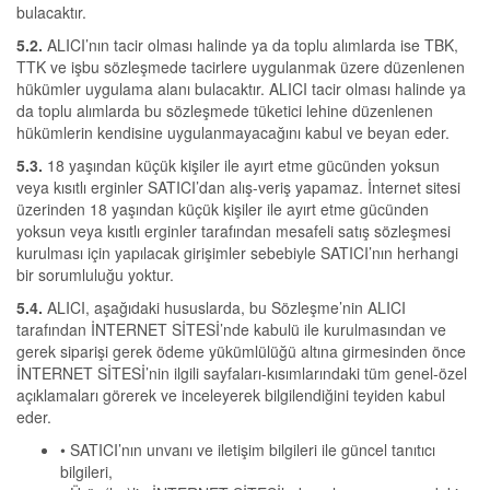
bulacaktır.
5.2.
ALICI’nın tacir olması halinde ya da toplu alımlarda ise TBK,
TTK ve işbu sözleşmede tacirlere uygulanmak üzere düzenlenen
hükümler uygulama alanı bulacaktır. ALICI tacir olması halinde ya
da toplu alımlarda bu sözleşmede tüketici lehine düzenlenen
hükümlerin kendisine uygulanmayacağını kabul ve beyan eder.
5.3.
18 yaşından küçük kişiler ile ayırt etme gücünden yoksun
veya kısıtlı erginler SATICI’dan alış-veriş yapamaz. İnternet sitesi
üzerinden 18 yaşından küçük kişiler ile ayırt etme gücünden
yoksun veya kısıtlı erginler tarafından mesafeli satış sözleşmesi
kurulması için yapılacak girişimler sebebiyle SATICI’nın herhangi
bir sorumluluğu yoktur.
5.4.
ALICI, aşağıdaki hususlarda, bu Sözleşme’nin ALICI
tarafından İNTERNET SİTESİ’nde kabulü ile kurulmasından ve
gerek siparişi gerek ödeme yükümlülüğü altına girmesinden önce
İNTERNET SİTESİ’nin ilgili sayfaları-kısımlarındaki tüm genel-özel
açıklamaları görerek ve inceleyerek bilgilendiğini teyiden kabul
eder.
• SATICI’nın unvanı ve iletişim bilgileri ile güncel tanıtıcı
bilgileri,