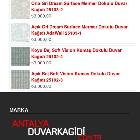
Orta Gri Dream Surface Mermer Dokulu Duvar
Kağıdı 25103-2
₺
3.000,00
Açık Gri Dream Surface Mermer Dokulu Duvar
Kağıdı AdaWall 25103-1
₺
3.000,00
Koyu Bej Soft Vision Kumaş Dokulu Duvar
Kağıdı 25102-4
₺
3.000,00
Açık Bej Soft Vision Kumaş Dokulu Duvar
Kağıdı 25102-3
₺
3.000,00
MARKA