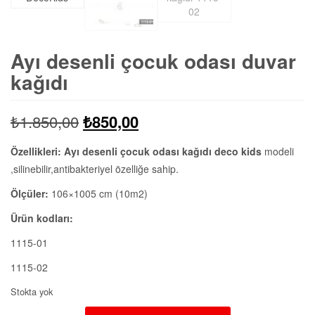
Ayı desenli çocuk odası duvar
kağıdı
Orijinal
Şu
₺
1.850,00
₺
850,00
fiyat:
andaki
Özellikleri:
Ayı desenli çocuk odası kağıdı deco kids
modeli
,silinebilir,antibakteriyel özelliğe sahip.
₺1.850,00.
fiyat:
Ölçüler:
106×1005 cm (10m2)
₺850,00.
Ürün kodları:
1115-01
1115-02
Stokta yok