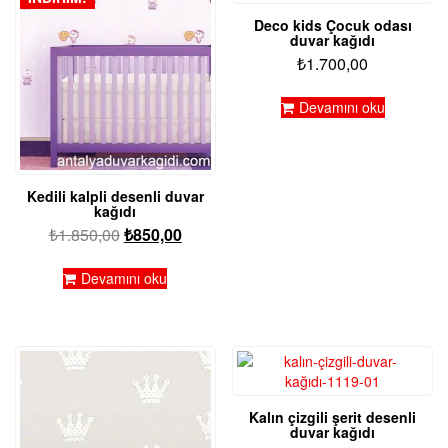
Deco kids Çocuk odası
duvar kağıdı
₺
1.700,00
Devamını oku
Kedili kalpli desenli duvar
kağıdı
Orijinal
Şu
₺
1.850,00
₺
850,00
fiyat:
andaki
₺1.850,00.
fiyat:
Devamını oku
₺850,00.
Kalın çizgili şerit desenli
duvar kağıdı