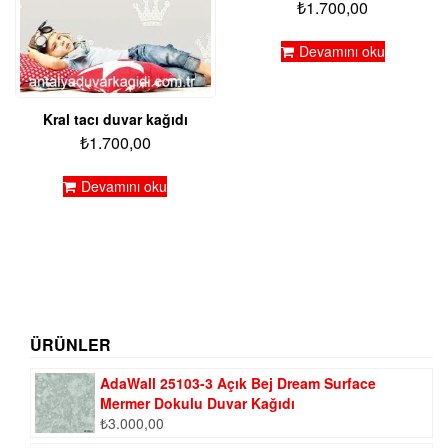
₺
1.700,00
Devamını oku
Kral tacı duvar kağıdı
₺
1.700,00
Devamını oku
ÜRÜNLER
AdaWall 25103-3 Açık Bej Dream Surface
Mermer Dokulu Duvar Kağıdı
₺
3.000,00