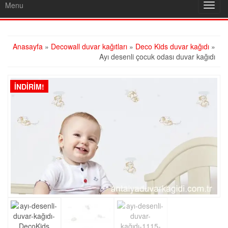
Menu
Toggl
navig
Anasayfa
»
Decowall duvar kağıtları
»
Deco Kids duvar kağıdı
»
Ayı desenli çocuk odası duvar kağıdı
İNDIRIM!