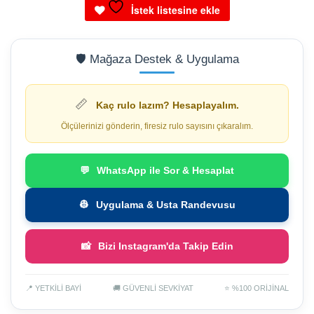
İstek listesine ekle
🛡️ Mağaza Destek & Uygulama
📏
Kaç rulo lazım? Hesaplayalım.
Ölçülerinizi gönderin, firesiz rulo sayısını çıkaralım.
💬
WhatsApp ile Sor & Hesaplat
👷
Uygulama & Usta Randevusu
📸
Bizi Instagram'da Takip Edin
📍 YETKİLİ BAYİ
🚚 GÜVENLİ SEVKİYAT
⭐ %100 ORİJİNAL