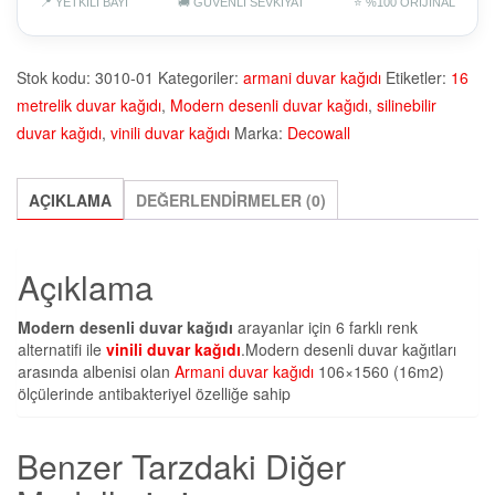
📍 YETKİLİ BAYİ
🚚 GÜVENLİ SEVKİYAT
⭐ %100 ORİJİNAL
Stok kodu:
3010-01
Kategoriler:
armani duvar kağıdı
Etiketler:
16
metrelik duvar kağıdı
,
Modern desenli duvar kağıdı
,
silinebilir
duvar kağıdı
,
vinili duvar kağıdı
Marka:
Decowall
AÇIKLAMA
DEĞERLENDIRMELER (0)
Açıklama
Modern desenli duvar kağıdı
arayanlar için 6 farklı renk
alternatifi ile
vinili duvar kağıdı
.Modern desenli duvar kağıtları
arasında albenisi olan
Armani duvar kağıdı
106×1560 (16m2)
ölçülerinde antibakteriyel özelliğe sahip
Benzer Tarzdaki Diğer