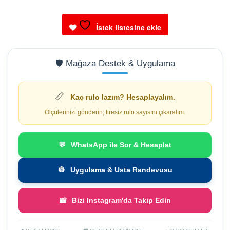
duvar
kağıdı
İstek listesine ekle
adet
🛡️ Mağaza Destek & Uygulama
📏
Kaç rulo lazım? Hesaplayalım.
Ölçülerinizi gönderin, firesiz rulo sayısını çıkaralım.
💬
WhatsApp ile Sor & Hesaplat
👷
Uygulama & Usta Randevusu
📸
Bizi Instagram'da Takip Edin