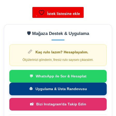
duvar
kağıdı
İstek listesine ekle
Retro
adet
🛡️ Mağaza Destek & Uygulama
📏
Kaç rulo lazım? Hesaplayalım.
Ölçülerinizi gönderin, firesiz rulo sayısını çıkaralım.
💬
WhatsApp ile Sor & Hesaplat
👷
Uygulama & Usta Randevusu
📸
Bizi Instagram'da Takip Edin