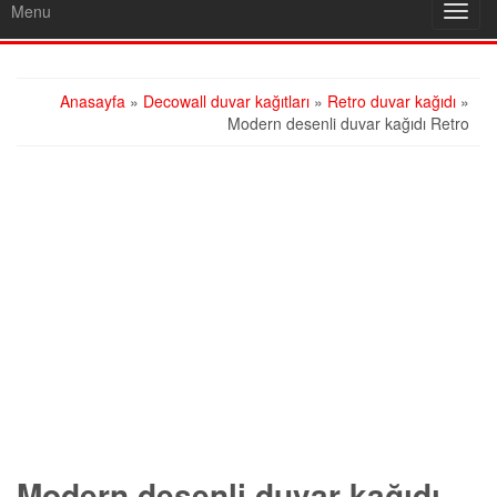
Menu
Toggl
navig
Anasayfa
»
Decowall duvar kağıtları
»
Retro duvar kağıdı
»
Modern desenli duvar kağıdı Retro
Modern desenli duvar kağıdı