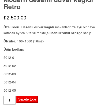
Retro
₺
2.500,00
Özellikleri:
Desenli duvar kağıdı
mekanlarınıza ayrı bir hava
katacak ayrıca 5 farklı renkte,s
ilinebilir vinili
özelliğe sahip.
Ölçüler:
106×1560 (16m2)
Ürün kodları:
5012-01
5012-02
5012-03
5012-04
5012-05
Modern
Sepete Ekle
desenli