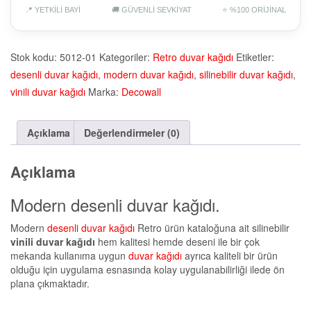
📍 YETKİLİ BAYİ
🚚 GÜVENLİ SEVKİYAT
⭐ %100 ORİJİNAL
Stok kodu:
5012-01
Kategoriler:
Retro duvar kağıdı
Etiketler:
desenli duvar kağıdı
,
modern duvar kağıdı
,
silinebilir duvar kağıdı
,
vinili duvar kağıdı
Marka:
Decowall
Açıklama
Değerlendirmeler (0)
Açıklama
Modern desenli duvar kağıdı.
Modern
desenli duvar kağıdı
Retro ürün kataloğuna ait silinebilir
vinili duvar kağıdı
hem kalitesi hemde deseni ile bir çok
mekanda kullanıma uygun
duvar kağıdı
ayrıca kaliteli bir ürün
olduğu için uygulama esnasında kolay uygulanabilirliği ilede ön
plana çıkmaktadır.