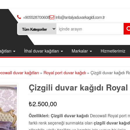
+905528700608
info@antalyaduvarkagidi.com.tr
ağıtları
İthal duvar kağıtları
Markalar
Hizmetlerimiz
cowall duvar kağıtları
»
Royal port duvar kağıdı
» Çizgili duvar kağıdı R
Çizgili duvar kağıdı Royal
₺
2.500,00
Özellikleri:
Çizgili duvar kağıdı
Decowall Royal port m
farklı renk seçeneği sunmakta olan
çizgili duvar kağıd