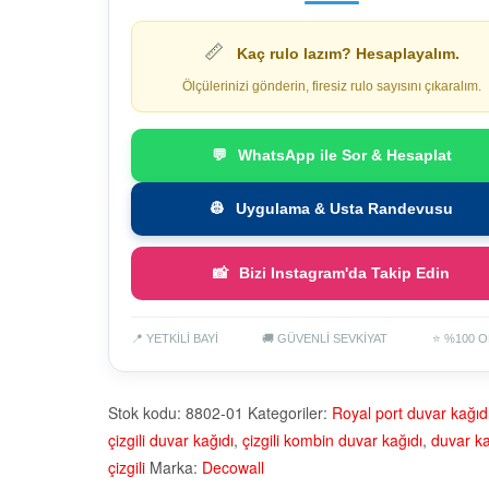
📏
Kaç rulo lazım? Hesaplayalım.
Ölçülerinizi gönderin, firesiz rulo sayısını çıkaralım.
💬
WhatsApp ile Sor & Hesaplat
👷
Uygulama & Usta Randevusu
📸
Bizi Instagram'da Takip Edin
📍 YETKİLİ BAYİ
🚚 GÜVENLİ SEVKİYAT
⭐ %100 O
Stok kodu:
8802-01
Kategoriler:
Royal port duvar kağıd
çizgili duvar kağıdı
,
çizgili kombin duvar kağıdı
,
duvar ka
çizgili
Marka:
Decowall