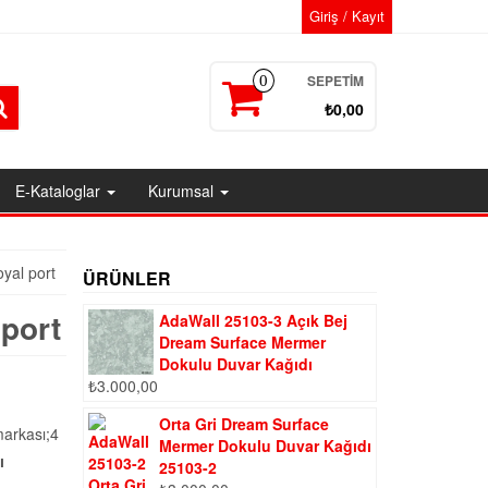
Giriş / Kayıt
SEPETIM
0
₺0,00
E-Kataloglar
Kurumsal
oyal port
ÜRÜNLER
 port
AdaWall 25103-3 Açık Bej
Dream Surface Mermer
Dokulu Duvar Kağıdı
₺
3.000,00
Orta Gri Dream Surface
arkası;4
Mermer Dokulu Duvar Kağıdı
ı
25103-2