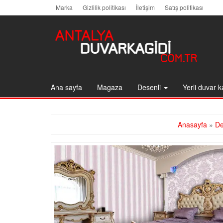
Skip
Marka
Gizlilik politikası
İletişim
Satış politikası
to
the
content
Ana sayfa
Magaza
Desenli
Yerli duvar k
Anasayfa
»
De