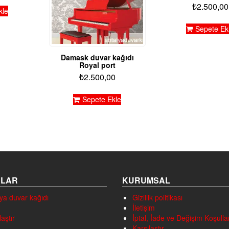
₺
2.500,00
kle
Sepete Ek
Damask duvar kağıdı
Royal port
₺
2.500,00
Sepete Ekle
ALAR
KURUMSAL
ya duvar kağıdı
Gizlilik politikası
İletişim
laştır
İptal, İade ve Değişim Koşullar
Karşılaştır