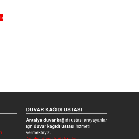
le
DUVAR KAĞIDI USTASI
Antalya duvar kağıdı
ustası arayayanlar
için
duvar kağıdı ustası
hizmeti
ı
vermekteyiz.
Antalya duvar kağıdı ustası