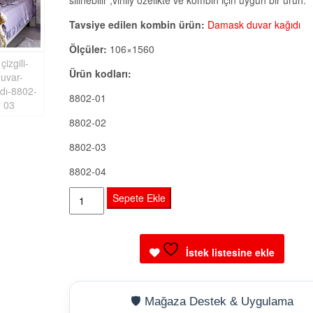
silinebilir ,vinily özelikte ve kombin için uygun bir ürün.
Tavsiye edilen kombin ürün:
Damask duvar kağıdı
Ölçüler:
106×1560
Ürün kodları:
8802-01
8802-02
8802-03
8802-04
Çizgili
Sepete Ekle
duvar
kağıdı
Royal
İstek listesine ekle
port
adet
🛡️ Mağaza Destek & Uygulama