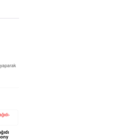
n yaparak
ağıdı
mony