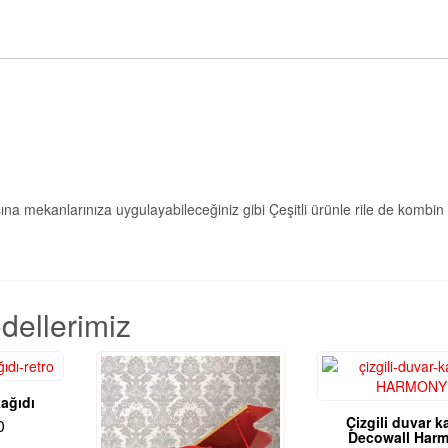
 başına mekanlarınıza uygulayabileceğiniz gibi Çeşitli ürünle rile de kombi
dellerimiz
kağıdı
Çizgili duvar k
0
Decowall Har