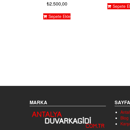
₺
2.500,00
Sepete E
Sepete Ekle
MARKA
SAYF
Antal
Blog
Karşı