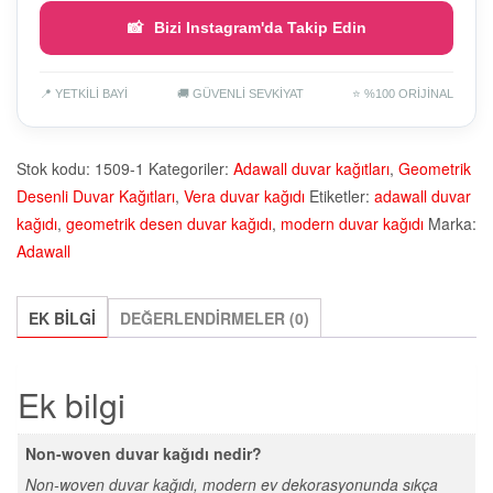
📸
Bizi Instagram'da Takip Edin
📍 YETKİLİ BAYİ
🚚 GÜVENLİ SEVKİYAT
⭐ %100 ORİJİNAL
Stok kodu:
1509-1
Kategoriler:
Adawall duvar kağıtları
,
Geometrik
Desenli Duvar Kağıtları
,
Vera duvar kağıdı
Etiketler:
adawall duvar
kağıdı
,
geometrik desen duvar kağıdı
,
modern duvar kağıdı
Marka:
Adawall
EK BILGI
DEĞERLENDIRMELER (0)
Ek bilgi
Non-woven duvar kağıdı nedir?
Non-woven duvar kağıdı, modern ev dekorasyonunda sıkça