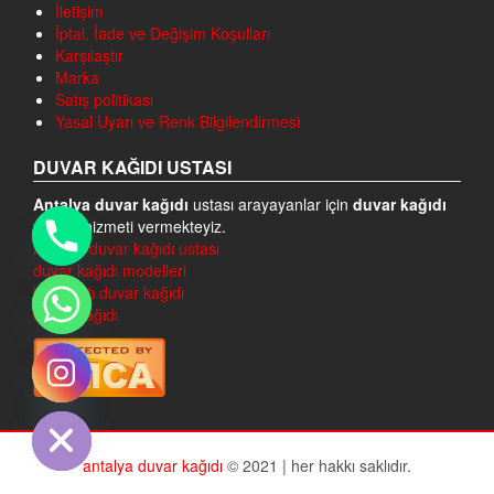
İletişim
İptal, İade ve Değişim Koşulları
Karşılaştır
Marka
Satış politikası
Yasal Uyarı ve Renk Bilgilendirmesi
DUVAR KAĞIDI USTASI
Antalya duvar kağıdı
ustası arayayanlar için
duvar kağıdı
ustası
hizmeti vermekteyiz.
Antalya duvar kağıdı ustası
duvar kağıdı modelleri
konyaaltı duvar kağıdı
duvar kağıdı
chaty
Hide
antalya duvar kağıdı
© 2021 | her hakkı saklıdır.