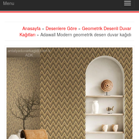
Menu
Toggl
navig
Anasayfa
»
Desenlere Göre
»
Geometrik Desenli Duvar
Kağıtları
» Adawall Modern geometrik desen duvar kağıdı