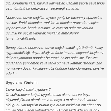
gibi sorunlarla karşı karşıya kalmazlar. Sağlam yapısı sayesinde
uzun ömürlü bir dekorasyon seçeneği sunarlar.
Nonwoven duvar kağıtları ayrıca geniş bir tasarım yelpazesine
sahiptir. Farklı desenler, renkler ve dokular arasından seçim
yapabilirsiniz. Kendi tarzınıza ve evinizin dekorasyonuna
uyumlu bir seçim yaparak mekânın atmosferini
tamamlayabilirsiniz.
Sonuç olarak, nonwoven duvar kağıdı estetik görünümü, kolay
uygulanabilirliği, dayanıklılığı ve farklı tasarım seçenekleriyle ev
dekorasyonunda popüler bir tercih haline gelmiştir. Evinizin
duvarlarını yenilemek veya farklı bir hava katmak istediğinizde
nonwoven duvar kağıtlarını göz önünde bulundurmanızı tavsiye
ederim.
Uygulama Yöntemi:
Duvar kağıdı nasıl uygulanır?
Öncelikle,duvar kağıdı uygulanacak alanın eni ve boyu
ölçülmeli,Örnek olarak,eni 3 m boyu 3 m olan bir duvarınız
olduğunu varsayalım bunun için duvar kağıdının eni eğer 106
cm ise bize 3 adet yetmektedir. 5-10 cm fazlalıkta en ve boy