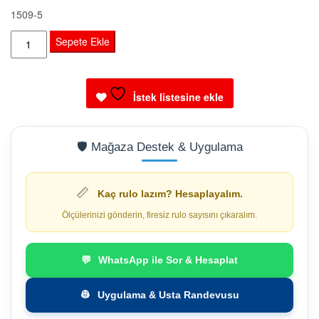
1509-5
Adawall
Sepete Ekle
Modern
geometrik
desen
İstek listesine ekle
duvar
kağıdı
adet
🛡️ Mağaza Destek & Uygulama
📏
Kaç rulo lazım? Hesaplayalım.
Ölçülerinizi gönderin, firesiz rulo sayısını çıkaralım.
💬
WhatsApp ile Sor & Hesaplat
👷
Uygulama & Usta Randevusu