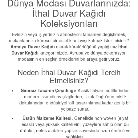
Dünya Modası Duvarlarınızda:
İthal Duvar Kağıdı
Koleksiyonları
Evinizin veya iş yerinizin atmosferini tamamen değiştirmek,
mekanlarınıza küresel bir estetik anlayışı katmak ister misiniz?
Antalya Duvar Kağıdı
olarak küratörlüğünü yaptığımız
İthal
Duvar Kağıdı
kategorimizde, Avrupa ve dünya dekorasyon
modasının en seçkin örneklerini bir araya getiriyoruz.
Neden İthal Duvar Kağıdı Tercih
Etmelisiniz?
Sınırsız Tasarım Çeşitliliği:
Klasik İtalyan motiflerinden
modern İskandinav çizgilerine, Uzak Doğu’nun mistik
dokularından endüstriyel loft tasarımlarına kadar geniş bir
yelpaze sunar.
Üstün Malzeme Kalitesi:
Genellikle non-woven (elyaf
esaslı) veya yüksek kaliteli vinil yüzeylere sahip olan bu
ürünler, nefes alabilen yapıları sayesinde uzun ömürlü ve
sağlıklıdır.