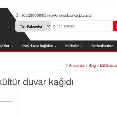
+905528700608
info@antalyaduvarkagidi.com.tr
ağıtları
İthal duvar kağıtları
Markalar
Hizmetlerimiz
Anasayfa
»
Blog
»
kültür duv
kültür duvar kağıdı