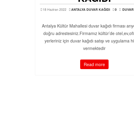
18 Haziran 2022
ANTALYA DUVAR KAĞIDI
0
DUVAR
Antalya Kültür Mahallesi duvar kağıdı firması arı
doğru adrestesiniz.Firmamız kültür’de otel,ev,ofi
yerleriniz için duvar kağıdı satışı ve uygulama h
vermektedir
Read more