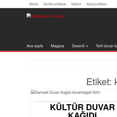
Skip
Marka
Gizlilik politikası
İletişim
Satış politikası
to
the
content
Ana sayfa
Magaza
Desenli
Yerli duvar k
Etiket:
KÜLTÜR DUVAR
KAĞIDI