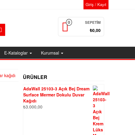
Giriş / Kayıt
SEPETIM
0
₺0,00
E-Kataloglar
Kurumsal
ar kağıdı
ÜRÜNLER
AdaWall 25103-3 Açık Bej Dream
Surface Mermer Dokulu Duvar
Kağıdı
₺
3.000,00