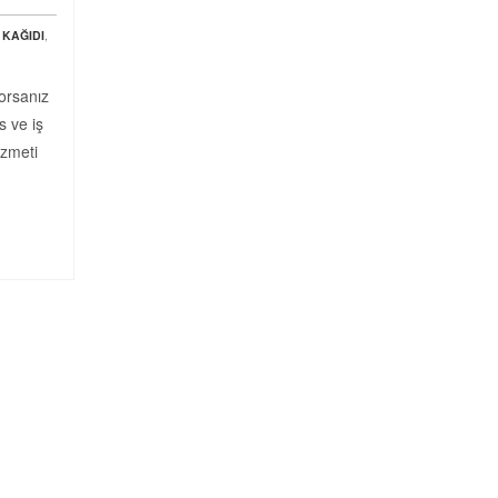
 KAĞIDI
,
yorsanız
s ve iş
izmeti