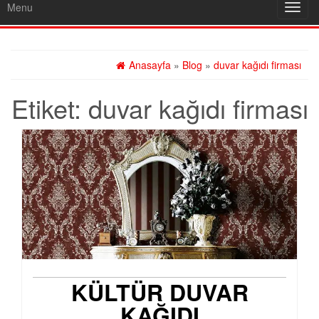
Menu
Toggl
navig
Anasayfa
»
Blog
»
duvar kağıdı firması
Etiket:
duvar kağıdı firması
KÜLTÜR DUVAR
KAĞIDI