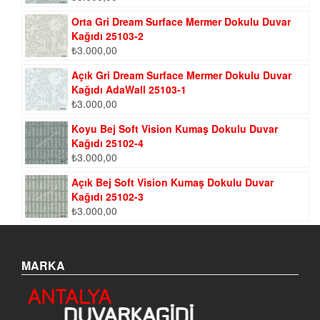
Orta Gri Dream Surface Mermer Dokulu Duvar
Kağıdı 25103-2
₺
3.000,00
Açık Gri Dream Surface Mermer Dokulu Duvar
Kağıdı AdaWall 25103-1
₺
3.000,00
Koyu Bej Soft Vision Kumaş Dokulu Duvar
Kağıdı 25102-4
₺
3.000,00
Açık Bej Soft Vision Kumaş Dokulu Duvar
Kağıdı 25102-3
₺
3.000,00
MARKA