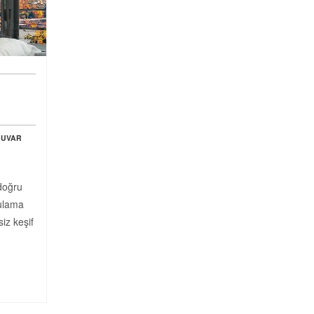
DUVAR
 doğru
gulama
iz keşif