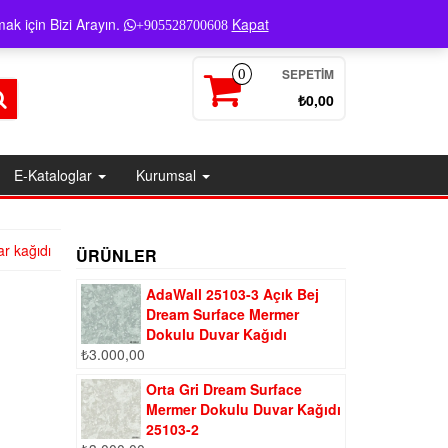
Giriş / Kayıt
ak için Bizi Arayın.
Kapat
+905528700608
SEPETIM
0
₺0,00
E-Kataloglar
Kurumsal
ar kağıdı
ÜRÜNLER
AdaWall 25103-3 Açık Bej
Dream Surface Mermer
Dokulu Duvar Kağıdı
₺
3.000,00
Orta Gri Dream Surface
Mermer Dokulu Duvar Kağıdı
25103-2