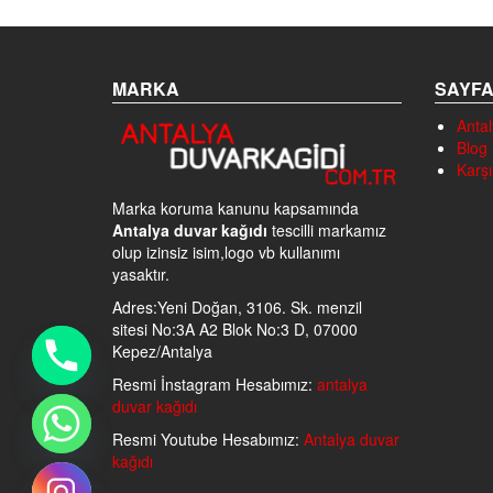
MARKA
SAYF
Antal
Blog
Karşı
Marka koruma kanunu kapsamında
Antalya duvar kağıdı
tescilli markamız
olup izinsiz isim,logo vb kullanımı
yasaktır.
Adres:Yeni Doğan, 3106. Sk. menzil
sitesi No:3A A2 Blok No:3 D, 07000
Kepez/Antalya
Resmi İnstagram Hesabımız:
antalya
duvar kağıdı
Resmi Youtube Hesabımız:
Antalya duvar
kağıdı