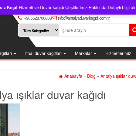
siz Keşif
Hizmeti ve Duvar kağıdı Çeşitlerimiz Hakkında Detaylı bilgi alm
+905528700608
info@antalyaduvarkagidi.com.tr
ağıtları
İthal duvar kağıtları
Markalar
Hizmetlerimiz
Anasayfa
»
Blog
»
Antalya ışıklar duv
ya ışıklar duvar kağıdı