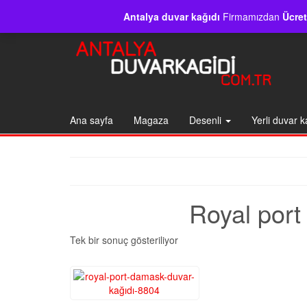
Skip
Marka
Gizlilik politikası
İletişim
Satış politikası
Antalya duvar kağıdı
Firmamızdan
Ücret
to
the
content
Ana sayfa
Magaza
Desenli
Yerli duvar k
Royal port
Tek bir sonuç gösteriliyor