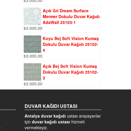
₺
3.000,00
Açık Gri Dream Surface
Mermer Dokulu Duvar Kağıdı
AdaWall 25103-1
₺
3.000,00
Koyu Bej Soft Vision Kumaş
Dokulu Duvar Kağıdı 25102-
4
₺
3.000,00
Açık Bej Soft Vision Kumaş
Dokulu Duvar Kağıdı 25102-
3
₺
3.000,00
DUVAR KAĞIDI USTASI
Antalya duvar kağıdı
ustası arayayanlar
için
duvar kağıdı ustası
hizmeti
ı
vermekteyiz.