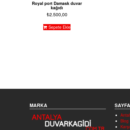
Royal port Damask duvar
kağıdı
₺
2.500,00
Sepete Ekle
MARKA
SAYF
Antal
Blog
Karşı