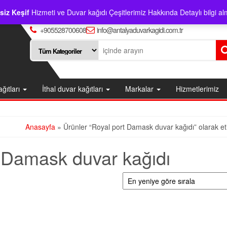
siz Keşif
Hizmeti ve Duvar kağıdı Çeşitlerimiz Hakkında Detaylı bilgi alm
+905528700608
info@antalyaduvarkagidi.com.tr
ağıtları
İthal duvar kağıtları
Markalar
Hizmetlerimiz
Anasayfa
» Ürünler “Royal port Damask duvar kağıdı” olarak eti
 Damask duvar kağıdı