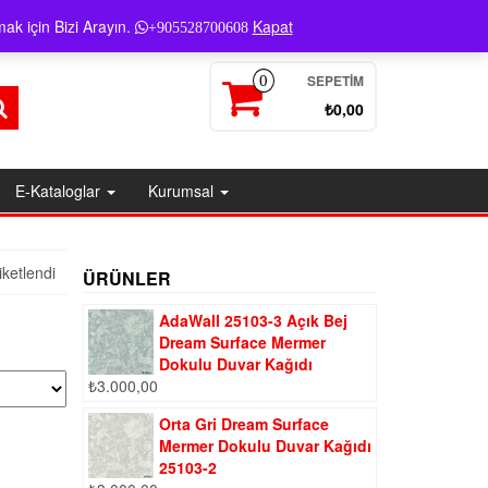
Giriş / Kayıt
ak için Bizi Arayın.
Kapat
+905528700608
SEPETIM
0
₺0,00
E-Kataloglar
Kurumsal
ketlendi
ÜRÜNLER
AdaWall 25103-3 Açık Bej
Dream Surface Mermer
Dokulu Duvar Kağıdı
₺
3.000,00
Orta Gri Dream Surface
Mermer Dokulu Duvar Kağıdı
25103-2