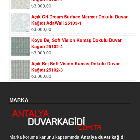
₺
3.000,00
Açık Gri Dream Surface Mermer Dokulu Duvar
Kağıdı AdaWall 25103-1
₺
3.000,00
Koyu Bej Soft Vision Kumaş Dokulu Duvar
Kağıdı 25102-4
₺
3.000,00
Açık Bej Soft Vision Kumaş Dokulu Duvar
Kağıdı 25102-3
₺
3.000,00
MARKA
Marka koruma kanunu kapsamında
Antalya duvar kağıdı