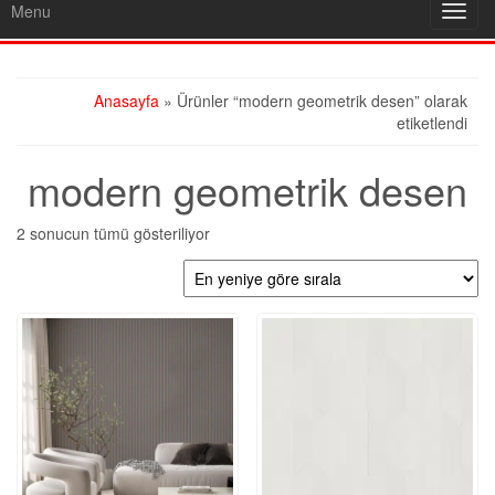
Menu
Toggl
navig
Anasayfa
» Ürünler “modern geometrik desen” olarak
etiketlendi
modern geometrik desen
En
2 sonucun tümü gösteriliyor
yeniye
göre
sıralandı