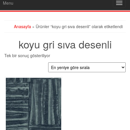
Menu
Toggl
navig
Anasayfa
» Ürünler “koyu gri sıva desenli” olarak etiketlendi
koyu gri sıva desenli
Tek bir sonuç gösteriliyor