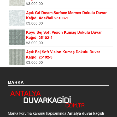
₺
3.000,00
Açık Gri Dream Surface Mermer Dokulu Duvar
Kağıdı AdaWall 25103-1
₺
3.000,00
Koyu Bej Soft Vision Kumaş Dokulu Duvar
Kağıdı 25102-4
₺
3.000,00
Açık Bej Soft Vision Kumaş Dokulu Duvar
Kağıdı 25102-3
₺
3.000,00
MARKA
Marka koruma kanunu kapsamında
Antalya duvar kağıdı