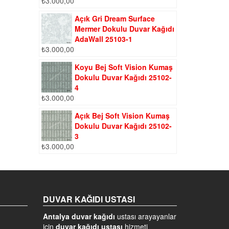
₺
3.000,00
Açık Gri Dream Surface
Mermer Dokulu Duvar Kağıdı
AdaWall 25103-1
₺
3.000,00
Koyu Bej Soft Vision Kumaş
Dokulu Duvar Kağıdı 25102-
4
₺
3.000,00
Açık Bej Soft Vision Kumaş
Dokulu Duvar Kağıdı 25102-
3
₺
3.000,00
DUVAR KAĞIDI USTASI
Antalya duvar kağıdı
ustası arayayanlar
için
duvar kağıdı ustası
hizmeti