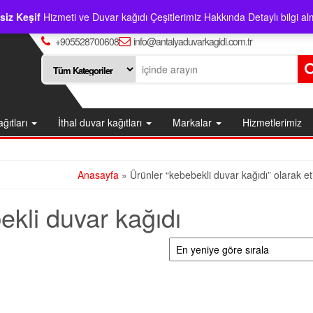
siz Keşif
Hizmeti ve Duvar kağıdı Çeşitlerimiz Hakkında Detaylı bilgi alm
+905528700608
info@antalyaduvarkagidi.com.tr
ağıtları
İthal duvar kağıtları
Markalar
Hizmetlerimiz
Anasayfa
» Ürünler “kebebekli duvar kağıdı” olarak et
ekli duvar kağıdı