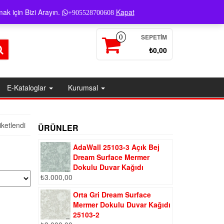
Giriş / Kayıt
ak için Bizi Arayın.
Kapat
+905528700608
SEPETIM
0
₺0,00
E-Kataloglar
Kurumsal
iketlendi
ÜRÜNLER
AdaWall 25103-3 Açık Bej
Dream Surface Mermer
Dokulu Duvar Kağıdı
₺
3.000,00
Orta Gri Dream Surface
Mermer Dokulu Duvar Kağıdı
25103-2