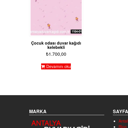
Çocuk odası duvar kağıdı
kelebekli
₺
1.700,00
Devamını oku
MARKA
SAYF
Antal
Blog