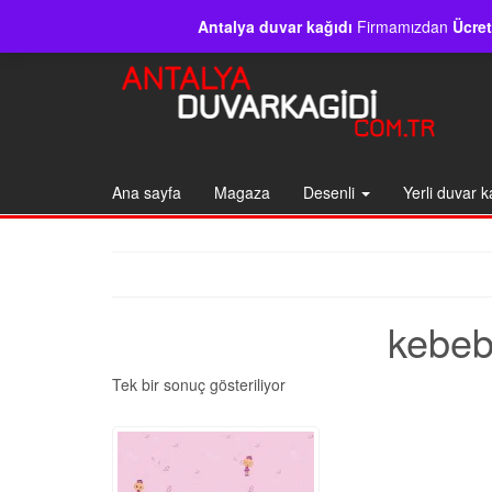
Skip
Marka
Gizlilik politikası
İletişim
Satış politikası
Antalya duvar kağıdı
Firmamızdan
Ücret
to
the
content
Ana sayfa
Magaza
Desenli
Yerli duvar k
kebeb
Tek bir sonuç gösteriliyor