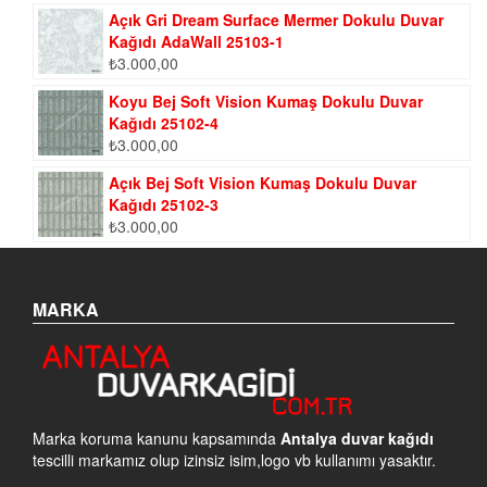
Açık Gri Dream Surface Mermer Dokulu Duvar
Kağıdı AdaWall 25103-1
₺
3.000,00
Koyu Bej Soft Vision Kumaş Dokulu Duvar
Kağıdı 25102-4
₺
3.000,00
Açık Bej Soft Vision Kumaş Dokulu Duvar
Kağıdı 25102-3
₺
3.000,00
MARKA
Marka koruma kanunu kapsamında
Antalya duvar kağıdı
tescilli markamız olup izinsiz isim,logo vb kullanımı yasaktır.