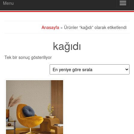
Menu
Toggl
navig
Anasayfa
» Ürünler “kağıdı” olarak etiketlendi
kağıdı
Tek bir sonuç gösteriliyor