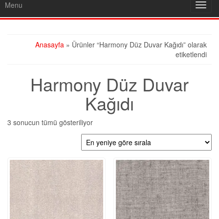
Menu
Toggl
navig
Anasayfa
» Ürünler “Harmony Düz Duvar Kağıdı” olarak
etiketlendi
Harmony Düz Duvar
Kağıdı
En
3 sonucun tümü gösteriliyor
yeniye
göre
sıralandı