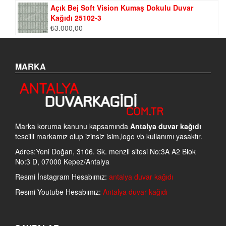
Açık Bej Soft Vision Kumaş Dokulu Duvar
Kağıdı 25102-3
₺
3.000,00
MARKA
Marka koruma kanunu kapsamında
Antalya duvar kağıdı
tescilli markamız olup izinsiz isim,logo vb kullanımı yasaktır.
Adres:Yeni Doğan, 3106. Sk. menzil sitesi No:3A A2 Blok
No:3 D, 07000 Kepez/Antalya
Resmi İnstagram Hesabımız:
antalya duvar kağıdı
Resmi Youtube Hesabımız:
Antalya duvar kağıdı