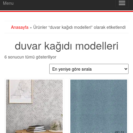
Menu
Toggl
navig
Anasayfa
» Ürünler “duvar kağıdı modelleri” olarak etiketlendi
duvar kağıdı modelleri
En
6 sonucun tümü gösteriliyor
yeniye
göre
sıralandı