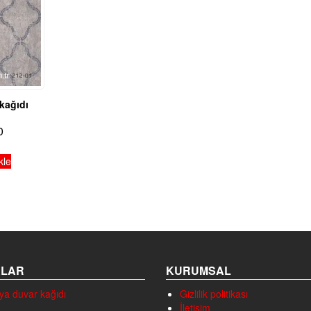
kağıdı
0
kle
ALAR
KURUMSAL
ya duvar kağıdı
Gizlilik politikası
İletişim