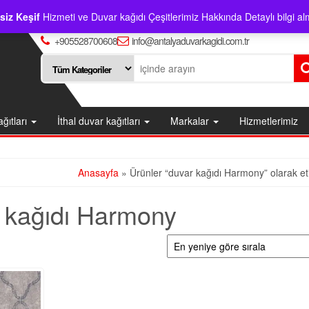
siz Keşif
Hizmeti ve Duvar kağıdı Çeşitlerimiz Hakkında Detaylı bilgi alm
+905528700608
info@antalyaduvarkagidi.com.tr
ağıtları
İthal duvar kağıtları
Markalar
Hizmetlerimiz
Anasayfa
» Ürünler “duvar kağıdı Harmony” olarak eti
 kağıdı Harmony