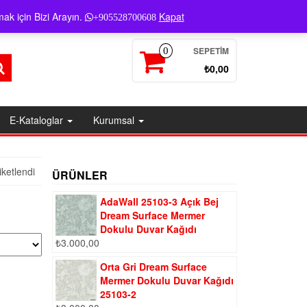
Giriş / Kayıt
ak için Bizi Arayın.
Kapat
+905528700608
SEPETIM
0
₺0,00
E-Kataloglar
Kurumsal
ketlendi
ÜRÜNLER
AdaWall 25103-3 Açık Bej
Dream Surface Mermer
Dokulu Duvar Kağıdı
₺
3.000,00
Orta Gri Dream Surface
Mermer Dokulu Duvar Kağıdı
25103-2