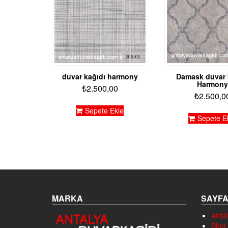
duvar kağıdı harmony
Damask duvar 
Harmony
₺
2.500,00
₺
2.500,0
Sepete Ekle
Sepete E
MARKA
SAYF
Antal
Blog