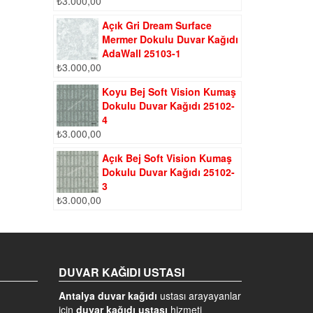
₺
3.000,00
Açık Gri Dream Surface
Mermer Dokulu Duvar Kağıdı
AdaWall 25103-1
₺
3.000,00
Koyu Bej Soft Vision Kumaş
Dokulu Duvar Kağıdı 25102-
4
₺
3.000,00
Açık Bej Soft Vision Kumaş
Dokulu Duvar Kağıdı 25102-
3
₺
3.000,00
DUVAR KAĞIDI USTASI
Antalya duvar kağıdı
ustası arayayanlar
için
duvar kağıdı ustası
hizmeti