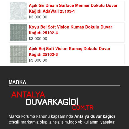
Açık Gri Dream Surface Mermer Dokulu Duvar
Kağıdı AdaWall 25103-1
₺
3.000,00
Koyu Bej Soft Vision Kumaş Dokulu Duvar
Kağıdı 25102-4
₺
3.000,00
Açık Bej Soft Vision Kumaş Dokulu Duvar
Kağıdı 25102-3
₺
3.000,00
MARKA
Marka koruma kanunu kapsamında
Antalya duvar kağıdı
tescilli markamız olup izinsiz isim,logo vb kullanımı yasaktır.