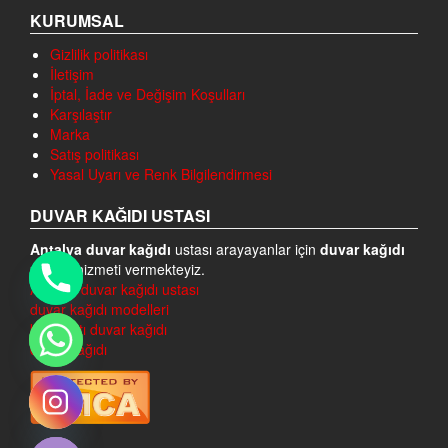
KURUMSAL
Gizlilik politikası
İletişim
İptal, İade ve Değişim Koşulları
Karşılaştır
Marka
Satış politikası
Yasal Uyarı ve Renk Bilgilendirmesi
DUVAR KAĞIDI USTASI
Antalya duvar kağıdı
ustası arayayanlar için
duvar kağıdı
ustası
hizmeti vermekteyiz.
Antalya duvar kağıdı ustası
duvar kağıdı modelleri
konyaaltı duvar kağıdı
duvar kağıdı
chaty
Hide