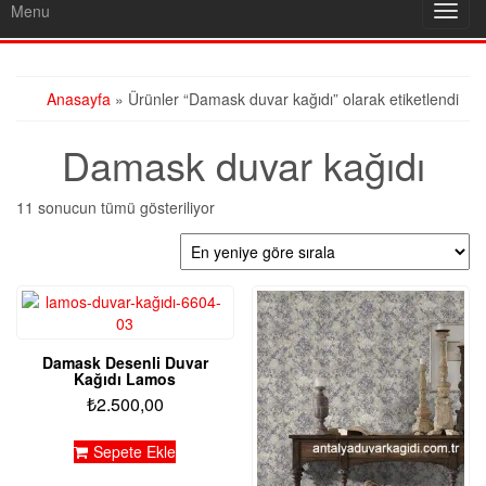
Menu
Toggl
navig
Anasayfa
» Ürünler “Damask duvar kağıdı” olarak etiketlendi
Damask duvar kağıdı
En
11 sonucun tümü gösteriliyor
yeniye
göre
sıralandı
Damask Desenli Duvar
Kağıdı Lamos
₺
2.500,00
Sepete Ekle