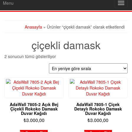
Menu
Toggl
navig
Anasayfa
» Ürünler “çiçekli damask” olarak etiketlendi
çiçekli damask
En
2 sonucun tümü gösteriliyor
yeniye
göre
sıralandı
AdaWall 7805-2 Açık Bej
AdaWall 7805-1 Çiçek
Çiçekli Rokoko Damask
Detaylı Rokoko Damask
Duvar Kağıdı
Duvar Kağıdı
₺
3.000,00
₺
3.000,00