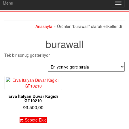
Menu
Toggl
navig
Anasayfa
» Ürünler “burawall” olarak etiketlendi
burawall
Tek bir sonuç gösteriliyor
Erva İtalyan Duvar Kağıdı
GT10210
₺
3.500,00
Sepete Ekle