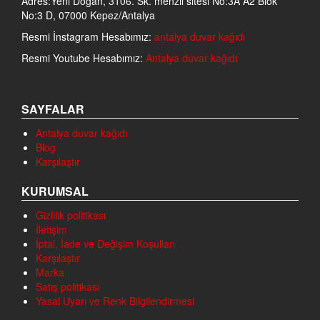
Adres:Yeni Doğan, 3106. Sk. menzil sitesi No:3A A2 Blok
No:3 D, 07000 Kepez/Antalya
Resmi İnstagram Hesabımız:
antalya duvar kağıdı
Resmi Youtube Hesabımız:
Antalya duvar kağıdı
SAYFALAR
Antalya duvar kağıdı
Blog
Karşılaştır
KURUMSAL
Gizlilik politikası
İletişim
İptal, İade ve Değişim Koşulları
Karşılaştır
Marka
Satış politikası
Yasal Uyarı ve Renk Bilgilendirmesi