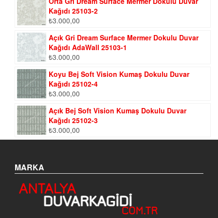
Orta Gri Dream Surface Mermer Dokulu Duvar
Kağıdı 25103-2
₺
3.000,00
Açık Gri Dream Surface Mermer Dokulu Duvar
Kağıdı AdaWall 25103-1
₺
3.000,00
Koyu Bej Soft Vision Kumaş Dokulu Duvar
Kağıdı 25102-4
₺
3.000,00
Açık Bej Soft Vision Kumaş Dokulu Duvar
Kağıdı 25102-3
₺
3.000,00
MARKA