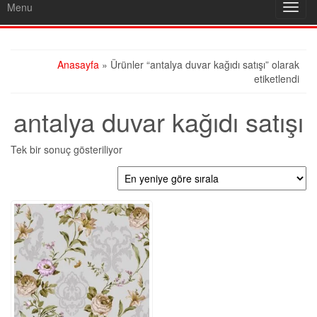
Menu
Toggl
navig
Anasayfa
» Ürünler “antalya duvar kağıdı satışı” olarak
etiketlendi
antalya duvar kağıdı satışı
Tek bir sonuç gösteriliyor