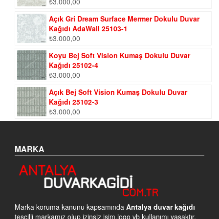
₺
3.000,00
Açık Gri Dream Surface Mermer Dokulu Duvar
Kağıdı AdaWall 25103-1
₺
3.000,00
Koyu Bej Soft Vision Kumaş Dokulu Duvar
Kağıdı 25102-4
₺
3.000,00
Açık Bej Soft Vision Kumaş Dokulu Duvar
Kağıdı 25102-3
₺
3.000,00
MARKA
Marka koruma kanunu kapsamında
Antalya duvar kağıdı
tescilli markamız olup izinsiz isim,logo vb kullanımı yasaktır.