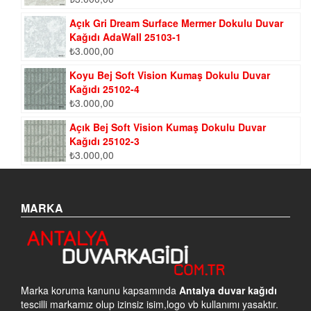
Açık Gri Dream Surface Mermer Dokulu Duvar
Kağıdı AdaWall 25103-1
₺
3.000,00
Koyu Bej Soft Vision Kumaş Dokulu Duvar
Kağıdı 25102-4
₺
3.000,00
Açık Bej Soft Vision Kumaş Dokulu Duvar
Kağıdı 25102-3
₺
3.000,00
MARKA
Marka koruma kanunu kapsamında
Antalya duvar kağıdı
tescilli markamız olup izinsiz isim,logo vb kullanımı yasaktır.