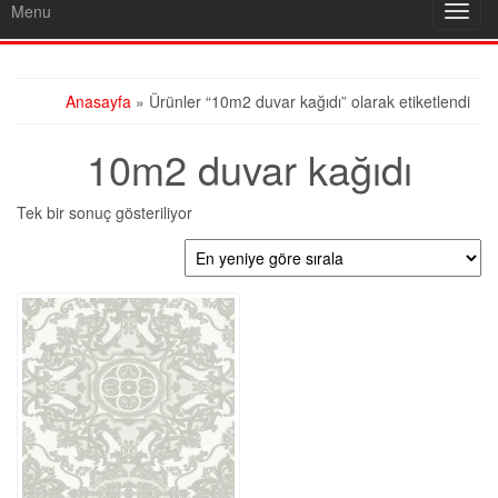
Menu
Toggl
navig
Anasayfa
» Ürünler “10m2 duvar kağıdı” olarak etiketlendi
10m2 duvar kağıdı
Tek bir sonuç gösteriliyor