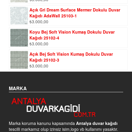
Açık Gri Dream Surface Mermer Dokulu Duvar
Kağıdı AdaWall 25103-1
₺
3.000,00
Koyu Bej Soft Vision Kumaş Dokulu Duvar
Kağıdı 25102-4
₺
3.000,00
Açık Bej Soft Vision Kumaş Dokulu Duvar
Kağıdı 25102-3
₺
3.000,00
MARKA
Marka koruma kanunu kapsamında
Antalya duvar kağıdı
tescilli markamız olup izinsiz isim,logo vb kullanımı yasaktır.