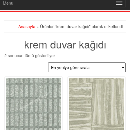
Menu
Toggl
navig
Anasayfa
» Ürünler “krem duvar kağıdı” olarak etiketlendi
krem duvar kağıdı
En
2 sonucun tümü gösteriliyor
yeniye
göre
sıralandı