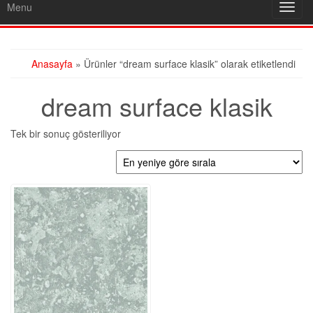
Menu
Toggl
navig
Anasayfa
» Ürünler “dream surface klasik” olarak etiketlendi
dream surface klasik
Tek bir sonuç gösteriliyor