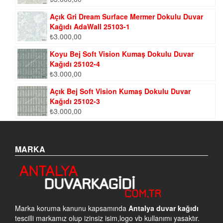
Açık Gri Dream Surface Mermer Dokulu Duvar
Kağıdı AdaWall 25103-1
₺
3.000,00
Koyu Bej Soft Vision Kumaş Dokulu Duvar
Kağıdı 25102-4
₺
3.000,00
Açık Bej Soft Vision Kumaş Dokulu Duvar
Kağıdı 25102-3
₺
3.000,00
MARKA
Marka koruma kanunu kapsamında
Antalya duvar kağıdı
tescilli markamız olup izinsiz isim,logo vb kullanımı yasaktır.