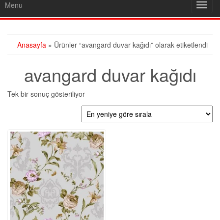
Menu
Toggl
navig
Anasayfa
» Ürünler “avangard duvar kağıdı” olarak etiketlendi
avangard duvar kağıdı
Tek bir sonuç gösteriliyor