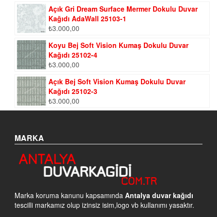
Açık Gri Dream Surface Mermer Dokulu Duvar
Kağıdı AdaWall 25103-1
₺
3.000,00
Koyu Bej Soft Vision Kumaş Dokulu Duvar
Kağıdı 25102-4
₺
3.000,00
Açık Bej Soft Vision Kumaş Dokulu Duvar
Kağıdı 25102-3
₺
3.000,00
MARKA
Marka koruma kanunu kapsamında
Antalya duvar kağıdı
tescilli markamız olup izinsiz isim,logo vb kullanımı yasaktır.