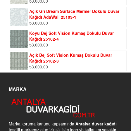
₺
3.000,00
Açık Gri Dream Surface Mermer Dokulu Duvar
Kağıdı AdaWall 25103-1
₺
3.000,00
Koyu Bej Soft Vision Kumaş Dokulu Duvar
Kağıdı 25102-4
₺
3.000,00
Açık Bej Soft Vision Kumaş Dokulu Duvar
Kağıdı 25102-3
₺
3.000,00
MARKA
Marka koruma kanunu kapsamında
Antalya duvar kağıdı
tescilli markamız olup izinsiz isim,logo vb kullanımı yasaktır.