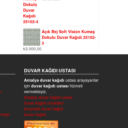
Açık Bej Soft Vision Kumaş
Dokulu Duvar Kağıdı 25102-
3
₺
3.000,00
DUVAR KAĞIDI USTASI
Antalya duvar kağıdı
ustası arayayanlar
için
duvar kağıdı ustası
hizmeti
ı
vermekteyiz.
Antalya duvar kağıdı ustası
duvar kağıdı modelleri
konyaaltı duvar kağıdı
irmesi
duvar kağıdı