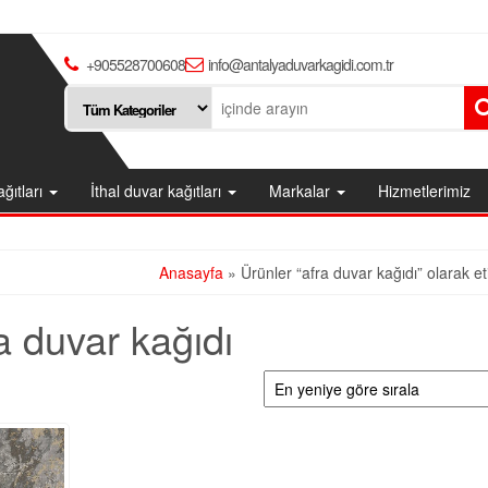
+905528700608
info@antalyaduvarkagidi.com.tr
ağıtları
İthal duvar kağıtları
Markalar
Hizmetlerimiz
Anasayfa
» Ürünler “afra duvar kağıdı” olarak et
a duvar kağıdı