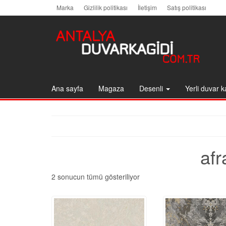
Skip
Marka
Gizlilik politikası
İletişim
Satış politikası
to
the
content
Ana sayfa
Magaza
Desenli
Yerli duvar k
afr
En
2 sonucun tümü gösteriliyor
yeniye
göre
sıralandı