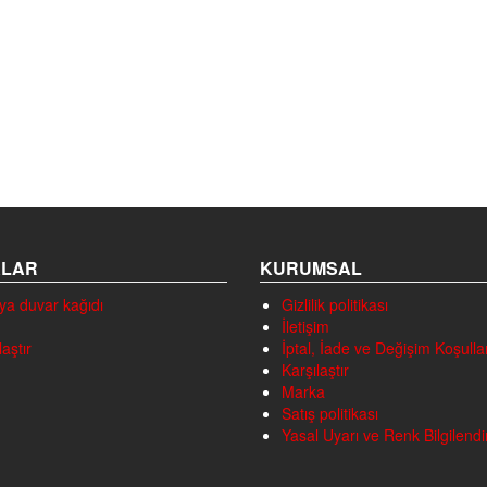
ALAR
KURUMSAL
ya duvar kağıdı
Gizlilik politikası
İletişim
laştır
İptal, İade ve Değişim Koşullar
Karşılaştır
Marka
Satış politikası
Yasal Uyarı ve Renk Bilgilend