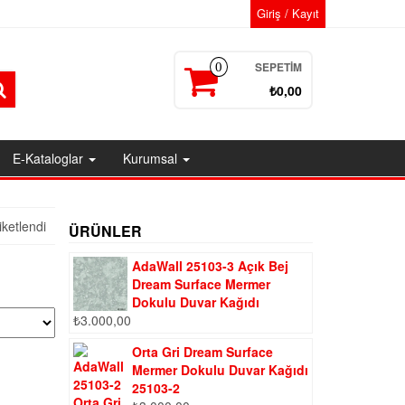
Giriş / Kayıt
SEPETIM
0
₺0,00
E-Kataloglar
Kurumsal
iketlendi
ÜRÜNLER
AdaWall 25103-3 Açık Bej
Dream Surface Mermer
Dokulu Duvar Kağıdı
₺
3.000,00
Orta Gri Dream Surface
Mermer Dokulu Duvar Kağıdı
25103-2