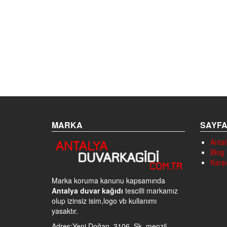
MARKA
SAYF
Antal
Blog
Karşı
Marka koruma kanunu kapsamında
Antalya duvar kağıdı
tescilli markamız
olup izinsiz isim,logo vb kullanımı
yasaktır.
Adres:Yeni Doğan, 3106. Sk. menzil