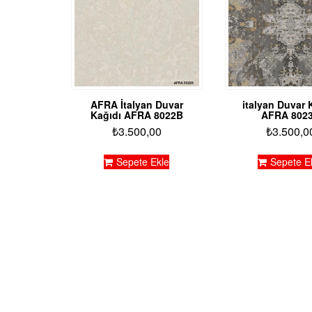
AFRA İtalyan Duvar
italyan Duvar 
Kağıdı AFRA 8022B
AFRA 802
₺
3.500,00
₺
3.500,0
Sepete Ekle
Sepete E