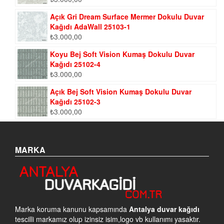
Açık Gri Dream Surface Mermer Dokulu Duvar
Kağıdı AdaWall 25103-1
₺
3.000,00
Koyu Bej Soft Vision Kumaş Dokulu Duvar
Kağıdı 25102-4
₺
3.000,00
Açık Bej Soft Vision Kumaş Dokulu Duvar
Kağıdı 25102-3
₺
3.000,00
MARKA
Marka koruma kanunu kapsamında
Antalya duvar kağıdı
tescilli markamız olup izinsiz isim,logo vb kullanımı yasaktır.