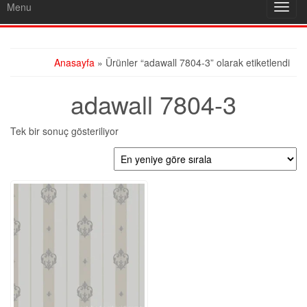
Menu
Toggl
navig
Anasayfa
» Ürünler “adawall 7804-3” olarak etiketlendi
adawall 7804-3
Tek bir sonuç gösteriliyor