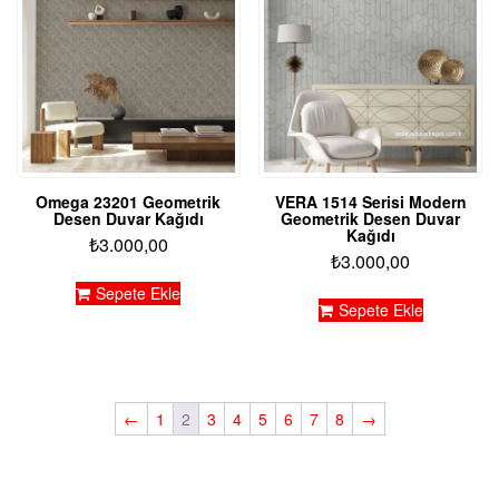
Omega 23201 Geometrik
VERA 1514 Serisi Modern
Desen Duvar Kağıdı
Geometrik Desen Duvar
Kağıdı
₺
3.000,00
₺
3.000,00
Sepete Ekle
Sepete Ekle
←
1
2
3
4
5
6
7
8
→