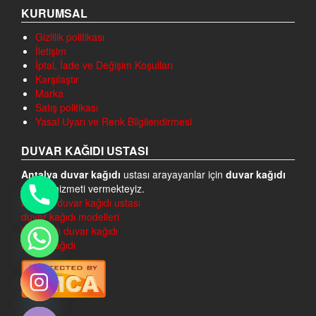
KURUMSAL
Gizlilik politikası
İletişim
İptal, İade ve Değişim Koşulları
Karşılaştır
Marka
Satış politikası
Yasal Uyarı ve Renk Bilgilendirmesi
DUVAR KAĞIDI USTASI
Antalya duvar kağıdı
ustası arayayanlar için
duvar kağıdı
ustası
hizmeti vermekteyiz.
Antalya duvar kağıdı ustası
duvar kağıdı modelleri
konyaaltı duvar kağıdı
duvar kağıdı
chaty
Hide