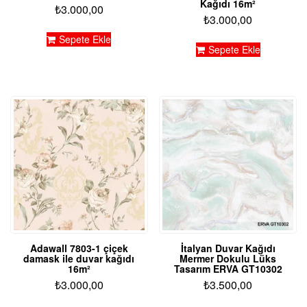
Kağıdı 16m²
₺
3.000,00
₺
3.000,00
Sepete Ekle
Sepete Ekle
Adawall 7803-1 çiçek
İtalyan Duvar Kağıdı
damask ile duvar kağıdı
Mermer Dokulu Lüks
16m²
Tasarım ERVA GT10302
₺
3.000,00
₺
3.500,00