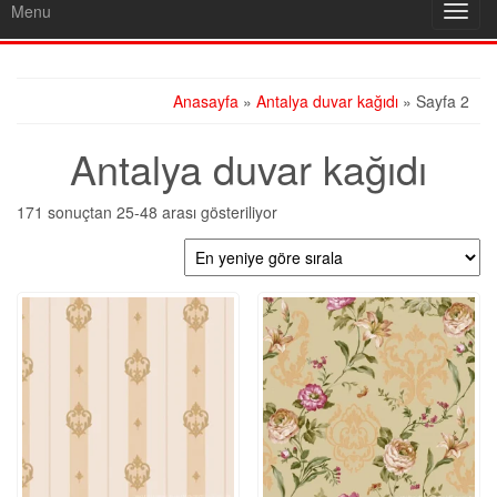
Menu
Toggl
navig
Anasayfa
»
Antalya duvar kağıdı
» Sayfa 2
Antalya duvar kağıdı
En
171 sonuçtan 25-48 arası gösteriliyor
yeniye
göre
sıralandı